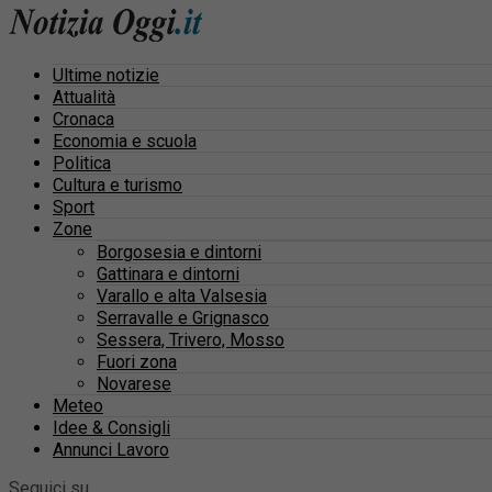
Ultime notizie
Attualità
Cronaca
Economia e scuola
Politica
Cultura e turismo
Sport
Zone
Borgosesia e dintorni
Gattinara e dintorni
Varallo e alta Valsesia
Serravalle e Grignasco
Sessera, Trivero, Mosso
Fuori zona
Novarese
Meteo
Idee & Consigli
Annunci Lavoro
Seguici su