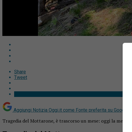
Share
Tweet
Aggiungi Notizia Oggi.it come
Fonte preferita su Google
Tragedia del Mottarone, è trascorso un mese: oggi la messa 