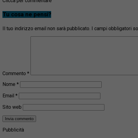
Clicca per commentare
Tu cosa ne pensi?
Il tuo indirizzo email non sarà pubblicato.
I campi obbligatori 
Commento
*
Nome
*
Email
*
Sito web
Pubblicità