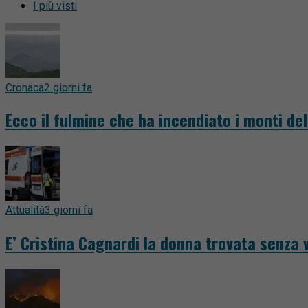
I più visti
Cronaca
2 giorni fa
Ecco il fulmine che ha incendiato i monti del
Attualità
3 giorni fa
E’ Cristina Cagnardi la donna trovata senza v