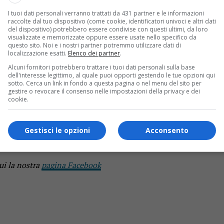
I tuoi dati personali verranno trattati da 431 partner e le informazioni
raccolte dal tuo dispositivo (come cookie, identificatori univoci e altri dati
ana dove finalmente si poteva godere un po’ di libertà dopo il
del dispositivo) potrebbero essere condivise con questi ultimi, da loro
andosi con la funivia. A metà mattina la tragedia: la fune si s
visualizzate e memorizzate oppure essere usate nello specifico da
questo sito. Noi e i nostri partner potremmo utilizzare dati di
 è senza freni (sono stati disinseriti), si schianta contro un pilo
localizzazione esatti.
Elenco dei partner
.
ina il vescovo Franco Giulio Brambilla ricorderà le quattordici
Alcuni fornitori potrebbero trattare i tuoi dati personali sulla base
dell'interesse legittimo, al quale puoi opporti gestendo le tue opzioni qui
sotto. Cerca un link in fondo a questa pagina o nel menu del sito per
l 118 ai carabinieri dopo l’incidente del Mottarone
gestire o revocare il consenso nelle impostazioni della privacy e dei
cookie.
li arresti tre persone: il titolare della funivia, il direttore di
riele Tadini. Le indagini e i sopralluoghi intanto continuano
Gestisci le opzioni
Acconsento
s!
ui la nostra
pagina Facebook