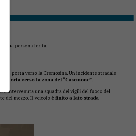
”: una persona ferita.
osesia porta verso la Cremosina. Un incidente stradale
che porta verso la zona del “Cascinone”
.
o è intervenuta una squadra dei vigili del fuoco del
te del mezzo. Il veicolo
è finito a lato strada