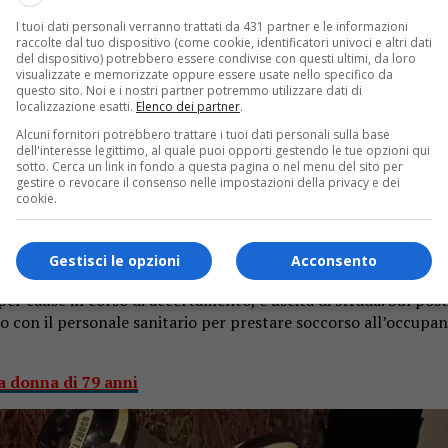
I tuoi dati personali verranno trattati da 431 partner e le informazioni
raccolte dal tuo dispositivo (come cookie, identificatori univoci e altri dati
del dispositivo) potrebbero essere condivise con questi ultimi, da loro
visualizzate e memorizzate oppure essere usate nello specifico da
questo sito. Noi e i nostri partner potremmo utilizzare dati di
localizzazione esatti.
Elenco dei partner
.
Alcuni fornitori potrebbero trattare i tuoi dati personali sulla base
uggia. Incidente poco più avanti dello stabilimento “Loro Piana
dell'interesse legittimo, al quale puoi opporti gestendo le tue opzioni qui
sotto. Cerca un link in fondo a questa pagina o nel menu del sito per
gestire o revocare il consenso nelle impostazioni della privacy e dei
tra Borgosesia e Valduggia
cookie.
 martedì 20 gennaio, lungo la strada provinciale 76 che da Borg
oco dopo lo stabilimento Loro Piana,
all’altezza della curva 
Gestisci le opzioni
Acconsento
er cause in corso di accertamento, è uscita di strada. Sul post
 con il personale sanitario per prestare soccorso all’occupan
a donna di 79 anni