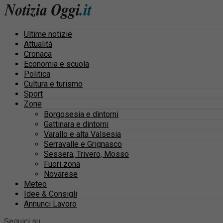
Ultime notizie
Attualità
Cronaca
Economia e scuola
Politica
Cultura e turismo
Sport
Zone
Borgosesia e dintorni
Gattinara e dintorni
Varallo e alta Valsesia
Serravalle e Grignasco
Sessera, Trivero, Mosso
Fuori zona
Novarese
Meteo
Idee & Consigli
Annunci Lavoro
Seguici su