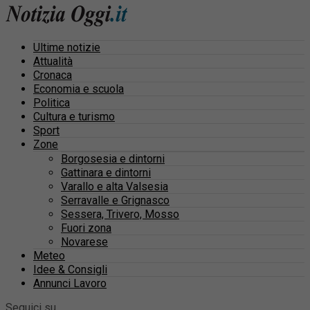
Ultime notizie
Attualità
Cronaca
Economia e scuola
Politica
Cultura e turismo
Sport
Zone
Borgosesia e dintorni
Gattinara e dintorni
Varallo e alta Valsesia
Serravalle e Grignasco
Sessera, Trivero, Mosso
Fuori zona
Novarese
Meteo
Idee & Consigli
Annunci Lavoro
Seguici su