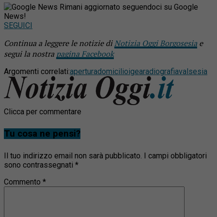
Rimani aggiornato seguendoci su Google
News!
SEGUICI
Continua a leggere le notizie di
Notizia Oggi Borgosesia
e
segui la nostra
pagina Facebook
Argomenti correlati:
apertura
domicilio
igea
radiografia
valsesia
Clicca per commentare
Tu cosa ne pensi?
Il tuo indirizzo email non sarà pubblicato.
I campi obbligatori
sono contrassegnati
*
Commento
*