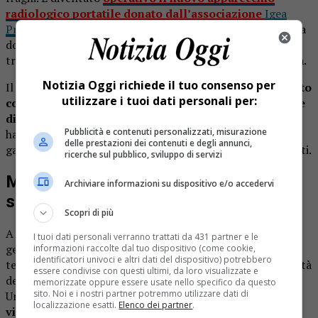
radiologico portatile donato dall’associazione
Igea
Prevenzione Salute Vita Odv
, pensato per eseguire esami a
domicilio o nelle Rsa a favore di chi non può essere
trasportato negli ospedali della Valsesia e della Valsessera.
Notizia Oggi richiede il tuo consenso per
Il servizio ha già mosso i primi passi:
il debutto è avvenuto
utilizzare i tuoi dati personali per:
con una radiografia all’anca effettuata nell’abitazione
di un paziente con gravi difficoltà motorie
. Un test che
Pubblicità e contenuti personalizzati, misurazione
ha confermato da subito l’efficacia del sistema, capace di
delle prestazioni dei contenuti e degli annunci,
garantire diagnosi rapide senza la necessità di spostamenti.
ricerche sul pubblico, sviluppo di servizi
Migliora la qualità dell’assistenza
Archiviare informazioni su dispositivo e/o accedervi
sanitaria
Scopri di più
A sottolineare il valore dell’iniziativa è stato il direttore
I tuoi dati personali verranno trattati da 431 partner e le
generale Marco Ricci, che ha evidenziato come questa
informazioni raccolte dal tuo dispositivo (come cookie,
identificatori univoci e altri dati del dispositivo) potrebbero
tecnologia consenta di migliorare concretamente la qualità
essere condivise con questi ultimi, da loro visualizzate e
dell’assistenza, riducendo i disagi per pazienti e familiari.
memorizzate oppure essere usate nello specifico da questo
sito. Noi e i nostri partner potremmo utilizzare dati di
Un passo, ha spiegato, verso
un modello sanitario più
localizzazione esatti.
Elenco dei partner
.
vicino alle esigenze del territorio e delle persone più