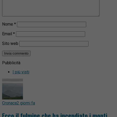
Nome
*
Email
*
Sito web
Pubblicità
I più visti
Cronaca
2 giorni fa
Ecco il fulmine che ha incendiato i monti