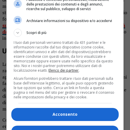
delle prestazioni dei contenuti e degli annunci,
magazzino dei cantonieri comunali. E che in passato era
ricerche sul pubblico, sviluppo di servizi
stata la sede dell’Istituto tecnico industriale. E’ il passaggio
fondamentale per la
futura costruzione di un
Archiviare informazioni su dispositivo e/o accedervi
supermercato che potrebbe aprire entro la prima metà
dell’anno
. Le operazioni di abbattimento dell’edificio sono
Scopri di più
iniziate la scorsa settimana e quasi ultimate.
I tuoi dati personali verranno trattati da 431 partner e le
informazioni raccolte dal tuo dispositivo (come cookie,
Un market della catena Md
identificatori univoci e altri dati del dispositivo) potrebbero
essere condivise con questi ultimi, da loro visualizzate e
memorizzate oppure essere usate nello specifico da questo
La situazione si è dunque sbloccata dopo qualche anno di
sito. Noi e i nostri partner potremmo utilizzare dati di
rallentamento. Il supermercato, di medie dimensioni,
localizzazione esatti.
Elenco dei partner
.
appartiene alla catena Md. Il progetto risale a quattro anni
Alcuni fornitori potrebbero trattare i tuoi dati personali sulla
fa: la società aveva acquistato il fabbricato dalle
base dell'interesse legittimo, al quale puoi opporti gestendo
le tue opzioni qui sotto. Cerca un link in fondo a questa
disponibilità del Comune, disponendo anche la costruzione
pagina o nel menu del sito per gestire o revocare il consenso
di un nuovo deposito dei cantonieri nella zona industriale
nelle impostazioni della privacy e dei cookie.
di Plello. Completato il trasferimento dei mezzi e dei
materiali, la proprietà ha proceduto nella demolizione.
Acconsento
Come accennato, negli anni Settanta e Ottanta lo stabile
era stata la sede dell’Istituto tecnico industriale, nato