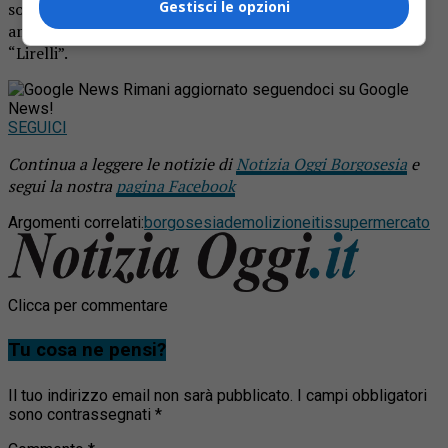
Gestisci le opzioni
soprattutto per formare periti meccanici. Poi la scuola si
ampliò e si trasferì all’attuale struttura che ospita il
“Lirelli”.
Rimani aggiornato seguendoci su Google
News!
SEGUICI
Continua a leggere le notizie di
Notizia Oggi Borgosesia
e
segui la nostra
pagina Facebook
Argomenti correlati:
borgosesia
demolizione
itis
supermercato
Clicca per commentare
Tu cosa ne pensi?
Il tuo indirizzo email non sarà pubblicato.
I campi obbligatori
sono contrassegnati
*