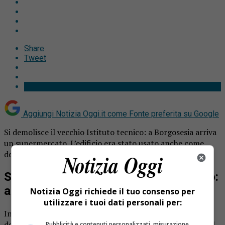
Share
Tweet
Aggiungi Notizia Oggi.it come
Fonte preferita su Google
Si demolisce il vecchio Istituto tecnico: a Borgosesia arriva
un supermercato. L’edificio era stato usato anche come
deposito dei cantonieri comunali.
Si demolisce il vecchio Istituto tecnico:
a Borgosesia arriva un supermercato
Notizia Oggi richiede il tuo consenso per
utilizzare i tuoi dati personali per:
In questi giorni a Borgosesia si sta completando la
demolizione del fabbricato di corso Vercelli che ospitava il
Pubblicità e contenuti personalizzati, misurazione