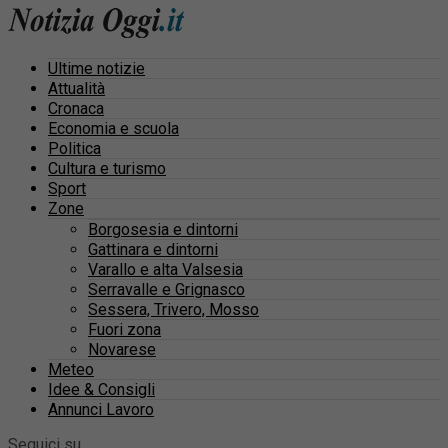
Ultime notizie
Attualità
Cronaca
Economia e scuola
Politica
Cultura e turismo
Sport
Zone
Borgosesia e dintorni
Gattinara e dintorni
Varallo e alta Valsesia
Serravalle e Grignasco
Sessera, Trivero, Mosso
Fuori zona
Novarese
Meteo
Idee & Consigli
Annunci Lavoro
Seguici su