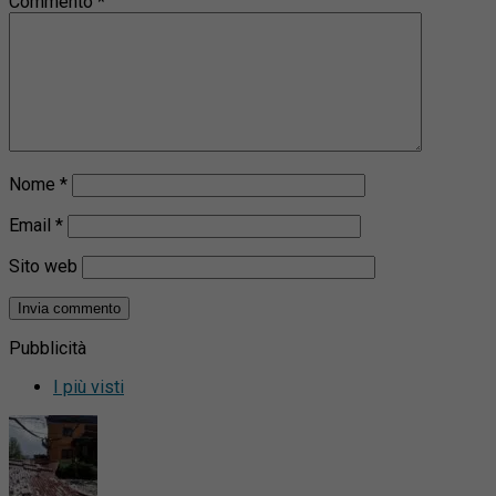
Commento
*
Nome
*
Email
*
Sito web
Pubblicità
I più visti