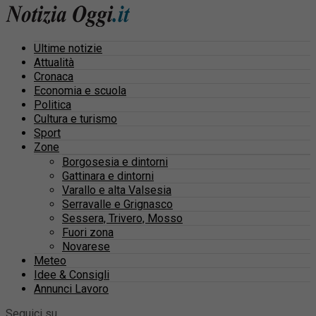
Ultime notizie
Attualità
Cronaca
Economia e scuola
Politica
Cultura e turismo
Sport
Zone
Borgosesia e dintorni
Gattinara e dintorni
Varallo e alta Valsesia
Serravalle e Grignasco
Sessera, Trivero, Mosso
Fuori zona
Novarese
Meteo
Idee & Consigli
Annunci Lavoro
Seguici su