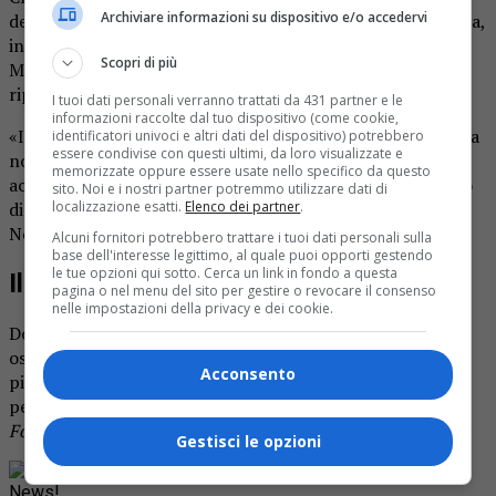
Archiviare informazioni su dispositivo e/o accedervi
dell’ambulanza è nata Greta (nome di fantasia). La mamma,
in travaglio, stava per essere accompagnata all’ospedale
Scopri di più
Maggiore ma la piccola ha avuto fretta di nascere. Lo
riportano i colleghi di
Prima Novara
.
I tuoi dati personali verranno trattati da 431 partner e le
informazioni raccolte dal tuo dispositivo (come cookie,
«In quei momenti – commentano i volontari – l’ambulanza
identificatori univoci e altri dati del dispositivo) potrebbero
essere condivise con questi ultimi, da loro visualizzate e
novarese si è trasformata in una cicogna che ha
memorizzate oppure essere usate nello specifico da questo
accompagnato mamma e figlia in piena salute nel reparto
sito. Noi e i nostri partner potremmo utilizzare dati di
di Ostetricia e Ginecologia dell’ospedale Maggiore di
localizzazione esatti.
Elenco dei partner
.
Novara».
Alcuni fornitori potrebbero trattare i tuoi dati personali sulla
base dell'interesse legittimo, al quale puoi opporti gestendo
le tue opzioni qui sotto. Cerca un link in fondo a questa
Il ricovero in corsi
pagina o nel menu del sito per gestire o revocare il consenso
nelle impostazioni della privacy e dei cookie.
Dopo il parto, ovviamente la mamma è stata portata in
ospedale per le verifiche sullo stato di salute, suo e della
Acconsento
piccola. La situazione è stata giudicata del tutto normale
per entrambi.
Foto d’archivio
Gestisci le opzioni
Rimani aggiornato seguendoci su Google
News!