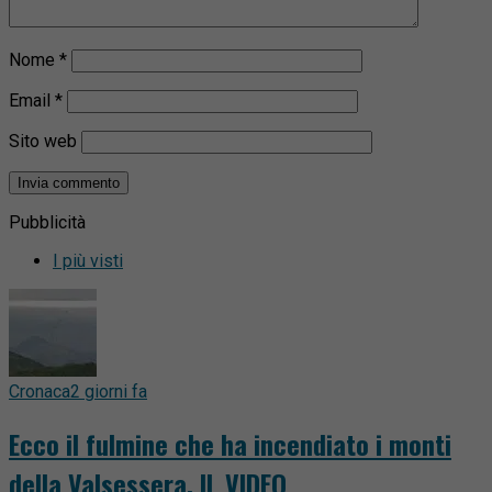
Nome
*
Email
*
Sito web
Pubblicità
I più visti
Cronaca
2 giorni fa
Ecco il fulmine che ha incendiato i monti
della Valsessera. IL VIDEO