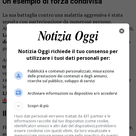
Un esempio di forza condivisa
La sua battaglia contro una malattia aggressiva è stata
seguita con partecipazione da numerose persone.
Attraverso i social e i messaggi rivolti ad amici e conoscenti,
Lara Fracasso ha raccontato senza filtri il percorso
delle cure
, mostrando una determinazione che ha colpito
profondamente chi la seguiva.
Notizia Oggi richiede il tuo consenso per
utilizzare i tuoi dati personali per:
Anche nei momenti più difficili
non ha rinunciato a
trasmettere speranza
. Il suo atteggiamento positivo e la
Pubblicità e contenuti personalizzati, misurazione
volontà di affrontare ogni ostacolo con dignità hanno
delle prestazioni dei contenuti e degli annunci,
rappresentato un sostegno concreto per altri malati e per
ricerche sul pubblico, sviluppo di servizi
le loro famiglie.
LEGGI ANCHE:
Addio a Mario Calcagno, storico volto
Archiviare informazioni su dispositivo e/o accedervi
della ristorazione a Cavallirio
Scopri di più
Il legame con il commercio e la città
I tuoi dati personali verranno trattati da 431 partner e le
informazioni raccolte dal tuo dispositivo (come cookie,
identificatori univoci e altri dati del dispositivo) potrebbero
Figlia di una famiglia da sempre legata al commercio locale,
essere condivise con questi ultimi, da loro visualizzate e
aveva lavorato nello stesso settore che ancora oggi vede
memorizzate oppure essere usate nello specifico da questo