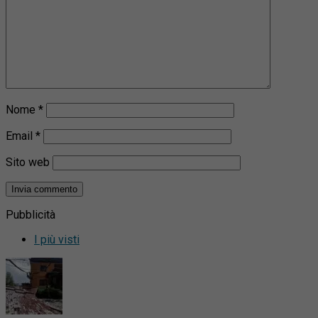
Nome
*
Email
*
Sito web
Pubblicità
I più visti