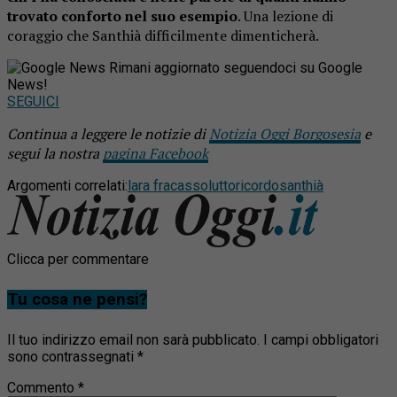
trovato conforto nel suo esempio
. Una lezione di
coraggio che Santhià difficilmente dimenticherà.
Rimani aggiornato seguendoci su Google
News!
SEGUICI
Continua a leggere le notizie di
Notizia Oggi Borgosesia
e
segui la nostra
pagina Facebook
Argomenti correlati:
lara fracasso
lutto
ricordo
santhià
Clicca per commentare
Tu cosa ne pensi?
Il tuo indirizzo email non sarà pubblicato.
I campi obbligatori
sono contrassegnati
*
Commento
*