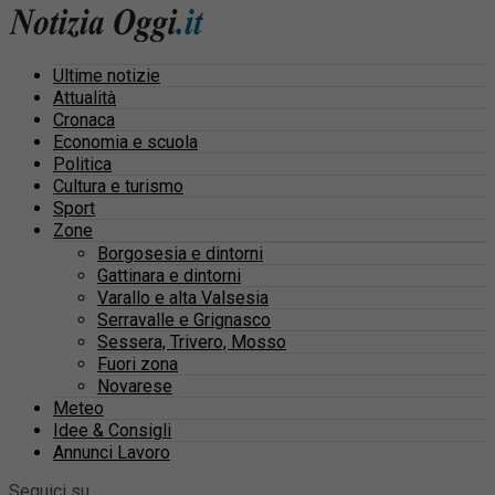
Ultime notizie
Attualità
Cronaca
Economia e scuola
Politica
Cultura e turismo
Sport
Zone
Borgosesia e dintorni
Gattinara e dintorni
Varallo e alta Valsesia
Serravalle e Grignasco
Sessera, Trivero, Mosso
Fuori zona
Novarese
Meteo
Idee & Consigli
Annunci Lavoro
Seguici su