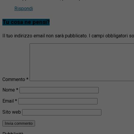
Rispondi
Tu cosa ne pensi?
Il tuo indirizzo email non sarà pubblicato.
I campi obbligatori 
Commento
*
Nome
*
Email
*
Sito web