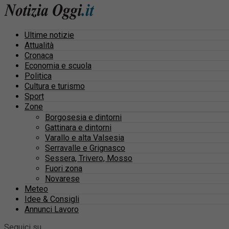
Ultime notizie
Attualità
Cronaca
Economia e scuola
Politica
Cultura e turismo
Sport
Zone
Borgosesia e dintorni
Gattinara e dintorni
Varallo e alta Valsesia
Serravalle e Grignasco
Sessera, Trivero, Mosso
Fuori zona
Novarese
Meteo
Idee & Consigli
Annunci Lavoro
Seguici su