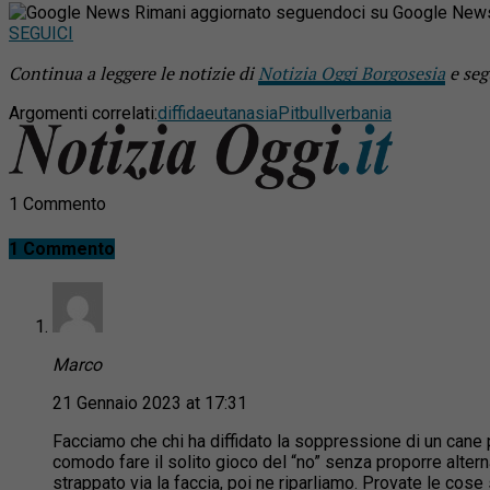
Rimani aggiornato seguendoci su Google New
SEGUICI
Continua a leggere le notizie di
Notizia Oggi Borgosesia
e seg
Argomenti correlati:
diffida
eutanasia
Pitbull
verbania
1 Commento
1 Commento
Marco
21 Gennaio 2023 at 17:31
Facciamo che chi ha diffidato la soppressione di un cane
comodo fare il solito gioco del “no” senza proporre altern
strappato via la faccia, poi ne riparliamo. Provate le cose s