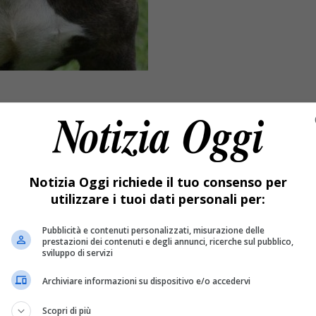
Notizia Oggi richiede il tuo consenso per
utilizzare i tuoi dati personali per:
Pubblicità e contenuti personalizzati, misurazione delle
prestazioni dei contenuti e degli annunci, ricerche sul pubblico,
sviluppo di servizi
. L’amministrazione vorrebbe sopprire il cane ritenendolo peri
Archiviare informazioni su dispositivo e/o accedervi
’Oipa diffida Comune
Scopri di più