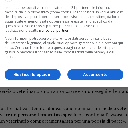
I tuoi dati personali verranno trattati da 431 partner e le informazioni
ci, un pitbull di quattro anni ritenuto pericoloso. Ma l’Orga
raccolte dal tuo dispositivo (come cookie, identificatori univoci e altri dati
chiedendo di non procedere alla soppressione dell’animale. Un e
del dispositivo) potrebbero essere condivise con questi ultimi, da loro
visualizzate e memorizzate oppure essere usate nello specifico da
questo sito. Noi e i nostri partner potremmo utilizzare dati di
localizzazione esatti.
Elenco dei partner
.
Alcuni fornitori potrebbero trattare i tuoi dati personali sulla base
tà nei confronti dell’ormai ex proprietario e non si conosce l’e
dell'interesse legittimo, al quale puoi opporti gestendo le tue opzioni qui
ccani, responsabile dell’ufficio legale Oipa -. Dalla document
sotto. Cerca un link in fondo a questa pagina o nel menu del sito per
gestire o revocare il consenso nelle impostazioni della privacy e dei
que privi di supporto probatorio. In sostanza, dalla document
cookie.
guire l’eutanasia. Non solo: ci risulta che la procedura sarebbe
rediti da un pitbull
Gestisci le opzioni
Acconsento
l Servizio veterinario a non autorizzare e a non eseguire l’euta
ura alternativa ritenuta idonea, siano nominati un medico ve
vviare un percorso terapeutico specifico – continua l’avvocato
un veterinario comportamentalista per una perizia di parte».