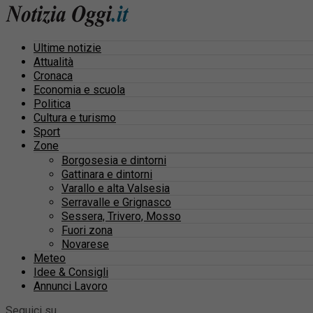
Ultime notizie
Attualità
Cronaca
Economia e scuola
Politica
Cultura e turismo
Sport
Zone
Borgosesia e dintorni
Gattinara e dintorni
Varallo e alta Valsesia
Serravalle e Grignasco
Sessera, Trivero, Mosso
Fuori zona
Novarese
Meteo
Idee & Consigli
Annunci Lavoro
Seguici su