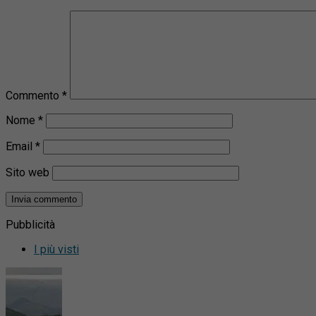
Commento
*
Nome
*
Email
*
Sito web
Pubblicità
I più visti