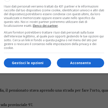
I tuoi dati personali verranno trattati da 431 partner e le informazioni
raccolte dal tuo dispositivo (come cookie, identificatori univoci e altri dati
del dispositivo) potrebbero essere condivise con questi ultimi, da loro
visualizzate e memorizzate oppure essere usate nello specifico da
questo sito. Noi e i nostri partner potremmo utilizzare dati di
localizzazione esatti.
Elenco dei partner
.
Alcuni fornitori potrebbero trattare i tuoi dati personali sulla base
Voleva aprire una strada per l’orto, inutili i tentativi di por
dell'interesse legittimo, al quale puoi opporti gestendo le tue opzioni qui
sotto. Cerca un link in fondo a questa pagina o nel menu del sito per
gestire o revocare il consenso nelle impostazioni della privacy e dei
lto da un escavatore
cookie.
. Tragico incidente accaduto nel tardo pomeriggio di ieri, vene
ivasso
, un uomo è morto dopo esser finito sotto al suo cingol
Gestisci le opzioni
Acconsento
nato di 83 anni
a, il pensionato stava aprendo una strada per fare l’orto, quand
rada provinciale 97.