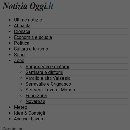
Ultime notizie
Attualità
Cronaca
Economia e scuola
Politica
Cultura e turismo
Sport
Zone
Borgosesia e dintorni
Gattinara e dintorni
Varallo e alta Valsesia
Serravalle e Grignasco
Sessera, Trivero, Mosso
Fuori zona
Novarese
Meteo
Idee & Consigli
Annunci Lavoro
Seguici su