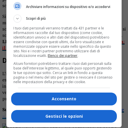
scooter.
Archiviare informazioni su dispositivo e/o accedervi
Si è trattato di un rogo notevole, sulle cui cause al
Scopri di più
momento non ci sono ancora notizie ufficiali: ma il
sospetto che si tratti di un gesto doloso è forte. Sul posto si
I tuoi dati personali verranno trattati da 431 partner e le
informazioni raccolte dal tuo dispositivo (come cookie,
sono recati anche polizia e carabinieri per i rilievi del caso.
identificatori univoci e altri dati del dispositivo) potrebbero
LEGGI ANCHE:
Auto in fiamme nelle notte a Valdilana:
essere condivise con questi ultimi, da loro visualizzate e
memorizzate oppure essere usate nello specifico da questo
il rogo è doloso
sito. Noi e i nostri partner potremmo utilizzare dati di
localizzazione esatti.
Elenco dei partner
.
Danni importanti ai mezzi coinvolti
Alcuni fornitori potrebbero trattare i tuoi dati personali sulla
base dell'interesse legittimo, al quale puoi opporti gestendo
L’intervento dei vigili del foco ha permesso la completa
le tue opzioni qui sotto. Cerca un link in fondo a questa
pagina o nel menu del sito per gestire o revocare il consenso
estinzione delle fiamme e la messa in sicurezza dell’area
nelle impostazioni della privacy e dei cookie.
interessata. Non sono stati segnalati feriti, ma i danni ai
veicoli sono notevoli: furgoni e scooter sono andati
pressoché distrutti.
Acconsento
Su Prima Vercelli leggi
“A fuoco tre furgoni nella notte
– IL VIDEO”
Gestisci le opzioni
Rimani aggiornato seguendoci su Google