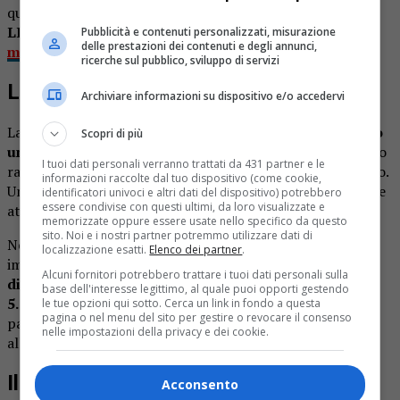
quel carattere familiare che ne ha segnato la storia.
LEGGI ANCHE:
Addio ad Augusto Cesari, il re dei
Pubblicità e contenuti personalizzati, misurazione
delle prestazioni dei contenuti e degli annunci,
motori che Gattinara non dimentica
ricerche sul pubblico, sviluppo di servizi
La crescita della Effe3ti
Archiviare informazioni su dispositivo e/o accedervi
La Effe3ti Packaging Technologies
è diventata nel tempo
Scopri di più
un punto di riferimento nel proprio settore
, costruendo
I tuoi dati personali verranno trattati da 431 partner e le
rapporti duraturi con clienti e partner in Italia e all’estero.
informazioni raccolte dal tuo dispositivo (come cookie,
Un percorso fatto di lavoro quotidiano, scelte coraggiose e
identificatori univoci e altri dati del dispositivo) potrebbero
essere condivise con questi ultimi, da loro visualizzate e
attenzione costante alla qualità.
memorizzate oppure essere usate nello specifico da questo
sito. Noi e i nostri partner potremmo utilizzare dati di
Nel 2024 la società aveva celebrato un traguardo
localizzazione esatti.
Elenco dei partner
.
importante: i 25 anni di attività.
Oggi l’azienda conta 24
Alcuni fornitori potrebbero trattare i tuoi dati personali sulla
dipendenti e dispone di un’area produttiva di circa
base dell'interesse legittimo, al quale puoi opporti gestendo
5.000 metri quadrati
, frutto di una crescita costruita
le tue opzioni qui sotto. Cerca un link in fondo a questa
pagina o nel menu del sito per gestire o revocare il consenso
passo dopo passo grazie alla dedizione dei titolari e
nelle impostazioni della privacy e dei cookie.
all’impegno dei lavoratori.
Il ricordo dei collaboratori
Acconsento