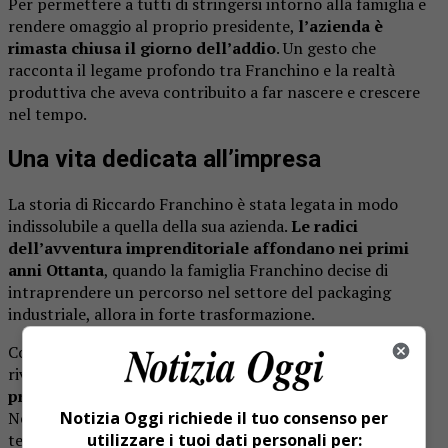
Per permettere a tutti di stringersi intorno alla famiglia e
rendere omaggio al proprio presidente,
l’azienda è
rimasta chiusa il giorno dell’addio
. Un gesto che
racconta il legame profondo tra Franchino e la realtà
produttiva che aveva contribuito a far nascere e crescere
nel tempo.
Una vita dedicata all’impresa
La storia di Riccardo Franchino è stata legata in modo
indissolubile a quella della sua azienda.
Le radici
dell’avventura imprenditoriale affondano nei primi
anni Ottanta
, quando la famiglia Franchino decise di
intraprendere un percorso nel settore del packaging
industriale, allora in forte trasformazione.
Con determinazione, competenza e una visione sempre
rivolta al futuro,
Franchino contribuì a trasformare un
progetto familiare in una realtà solida e apprezzata
.
Notizia Oggi richiede il tuo consenso per
Nel corso degli anni l’azienda ha investito in innovazione,
utilizzare i tuoi dati personali per:
tecnologie e formazione del personale, mantenendo però