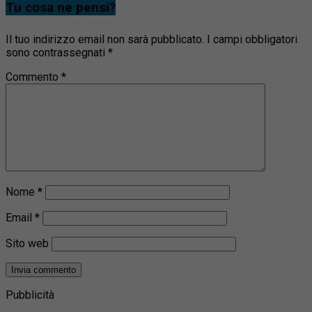
Tu cosa ne pensi?
Il tuo indirizzo email non sarà pubblicato.
I campi obbligatori
sono contrassegnati
*
Commento
*
Nome
*
Email
*
Sito web
Pubblicità