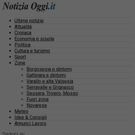
Ultime notizie
Attualità
Cronaca
Economia e scuola
Politica
Cultura e turismo
Sport
Zone
Borgosesia e dintorni
Gattinara e dintorni
Varallo e alta Valsesia
Serravalle e Grignasco
Sessera, Trivero, Mosso
Fuori zona
Novarese
Meteo
Idee & Consigli
Annunci Lavoro
Seguici su