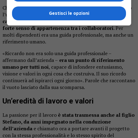
Chi ha conosciuto Riccardo Franchino ricorda soprattutto
Gestisci le opzioni
l’uomo, oltre all’imprenditore. Una presenza costante,
capace di ascoltare, trasmettere fiducia e creare un
forte senso di appartenenza tra i collaboratori
. Per
molti dipendenti era una guida professionale, ma anche un
riferimento umano.
«Riccardo non era solo una guida professionale –
affermano dall’azienda –
era un punto di riferimento
umano per tutti noi
, capace di infondere entusiasmo,
visione e valori in ogni cosa che costruiva. Il suo ricordo
continuerà ad ispirarci ogni giorno». Parole che raccontano
il vuoto lasciato dalla sua scomparsa.
Un’eredità di lavoro e valori
La passione per il lavoro
è stata trasmessa anche al figlio
Stefano, da anni impegnato nella conduzione
dell’azienda
e chiamato ora a portare avanti il progetto
con la stessa professionalità e lo stesso spirito del