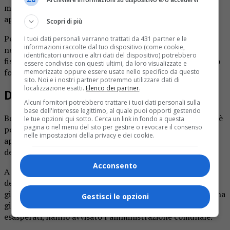
molti dei quali si sono visti costretti a disdire gli
appuntamenti.
Scopri di più
Per immaginare la portata del disagio basti pensare che
I tuoi dati personali verranno trattati da 431 partner e le
informazioni raccolte dal tuo dispositivo (come cookie,
nessuna attività commerciale può erogare gli scontrini
identificatori univoci e altri dati del dispositivo) potrebbero
fiscali senza corrente elettrica e, di conseguenza, non può
essere condivise con questi ultimi, da loro visualizzate e
fornire alcun servizio alla clientela.
memorizzate oppure essere usate nello specifico da questo
sito. Noi e i nostri partner potremmo utilizzare dati di
localizzazione esatti.
Elenco dei partner
.
Due giorni di disagio
Alcuni fornitori potrebbero trattare i tuoi dati personali sulla
base dell'interesse legittimo, al quale puoi opporti gestendo
Beffa nella beffa, venerdì il distacco della corrente non si è
le tue opzioni qui sotto. Cerca un link in fondo a questa
pagina o nel menu del sito per gestire o revocare il consenso
poi verificato. In compenso, nella tarda serata sono stati
nelle impostazioni della privacy e dei cookie.
apposti nuovi cartelli che indicavano sabato come giorno
dell’intervento.
Acconsento
A questo punto la protesta dei commercianti è
decisamente esplosa: oltre ad aver subito un danno il
giorno precedente, la stessa situazione si presentava in una
Gestisci le opzioni
giornata di lavoro ancora maggiore. E così alcuni di loro,
esasperati, hanno avvisato l’amministrazione comunale.