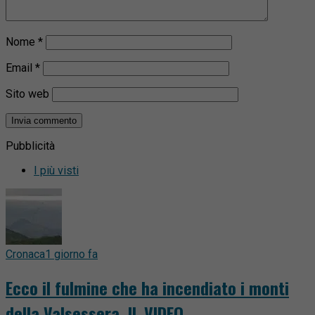
Nome
*
Email
*
Sito web
Pubblicità
I più visti
Cronaca
1 giorno fa
Ecco il fulmine che ha incendiato i monti
della Valsessera. IL VIDEO