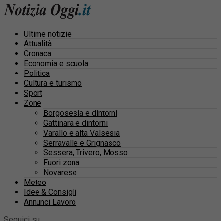
Ultime notizie
Attualità
Cronaca
Economia e scuola
Politica
Cultura e turismo
Sport
Zone
Borgosesia e dintorni
Gattinara e dintorni
Varallo e alta Valsesia
Serravalle e Grignasco
Sessera, Trivero, Mosso
Fuori zona
Novarese
Meteo
Idee & Consigli
Annunci Lavoro
Seguici su