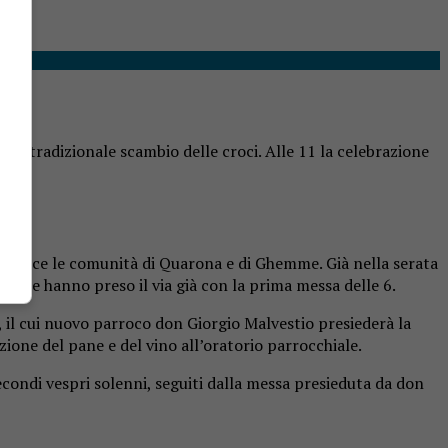
a il tradizionale scambio delle croci. Alle 11 la celebrazione
he unisce le comunità di Quarona e di Ghemme. Già nella serata
 che hanno preso il via già con la prima messa delle 6.
a, il cui nuovo parroco don Giorgio Malvestio presiederà la
zione del pane e del vino all’oratorio parrocchiale.
econdi vespri solenni, seguiti dalla messa presieduta da don