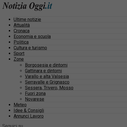
Ultime notizie
Attualità
Cronaca
Economia e scuola
Politica
Cultura e turismo
Sport
Zone
Borgosesia e dintorni
Gattinara e dintorni
Varallo e alta Valsesia
Serravalle e Grignasco
Sessera, Trivero, Mosso
Fuori zona
Novarese
Meteo
Idee & Consigli
Annunci Lavoro
Seguici su