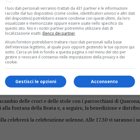
I tuoi dati personali verranno trattati da 431 partner e le informazioni
raccolte dal tuo dispositivo (come cookie, identificatori univoci e altri dati
del dispositivo) potrebbero essere condivise con questi ultimi, da loro
visualizzate e memorizzate oppure essere usate nello specifico da
questo sito. Noi e i nostri partner potremmo utilizzare dati di
localizzazione esatti.
Elenco dei partner
.
Alcuni fornitori potrebbero trattare i tuoi dati personali sulla base
 Ghemme e Quarona. I pellegrini partiti nella notte, in mattinat
dell'interesse legittimo, al quale puoi opporti gestendo le tue opzioni qui
sotto. Cerca un link in fondo a questa pagina o nel menu del sito per
gestire o revocare il consenso nelle impostazioni della privacy e dei
cookie.
 ricorrenza che unisce Ghemme e Quarona
Gestisci le opzioni
Acconsento
 della Beata Panacea, patrona di tutta la Valsesia. Una festa c
Quarona per raggiungere Ghemme e partecipare alle celebrazioni
e scambio delle croci e delle stole con i parrocchiani di Quaron
alla fontana della Beata e, a seguire, la benedizione e distribu
la celebrerà la celebrazione solenne. Alle 17.30 vi saranno i s