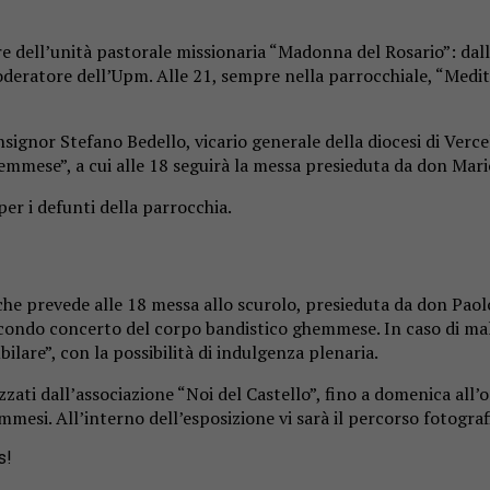
dell’unità pastorale missionaria “Madonna del Rosario”: dalle 
eratore dell’Upm. Alle 21, sempre nella parrocchiale, “Medita
nor Stefano Bedello, vicario generale della diocesi di Vercelli.
mese”, a cui alle 18 seguirà la messa presieduta da don Mario
per i defunti della parrocchia.
che prevede alle 18 messa allo scurolo, presieduta da don Paolo 
 secondo concerto del corpo bandistico ghemmese. In caso di ma
are”, con la possibilità di indulgenza plenaria.
izzati dall’associazione “Noi del Castello”, fino a domenica all
mmesi. All’interno dell’esposizione vi sarà il percorso fotograf
s!