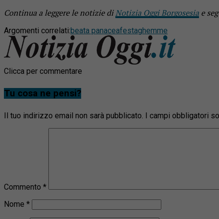
Continua a leggere le notizie di
Notizia Oggi Borgosesia
e seg
Argomenti correlati:
beata panacea
festa
ghemme
Clicca per commentare
Tu cosa ne pensi?
Il tuo indirizzo email non sarà pubblicato.
I campi obbligatori 
Commento
*
Nome
*