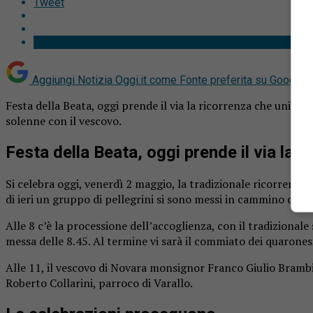
Tweet
Aggiungi Notizia Oggi.it come
Fonte preferita su Google
Festa della Beata, oggi prende il via la ricorrenza che unisce
solenne con il vescovo.
Festa della Beata, oggi prende il via la
Si celebra oggi, venerdì 2 maggio, la tradizionale ricorrenza
di ieri un gruppo di pellegrini si sono messi in cammino da 
Alle 8 c’è la processione dell’accoglienza, con il tradizional
messa delle 8.45. Al termine vi sarà il commiato dei quaronesi 
Alle 11, il vescovo di Novara monsignor Franco Giulio Brambil
Roberto Collarini, parroco di Varallo.