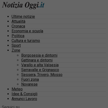
Ultime notizie
Attualità
Cronaca
Economia e scuola
Politica
Cultura e turismo
Sport
Zone
Borgosesia e dintorni
Gattinara e dintorni
Varallo e alta Valsesia
Serravalle e Grignasco
Sessera, Trivero, Mosso
Fuori zona
Novarese
Meteo
Idee & Consigli
Annunci Lavoro
Seguici su