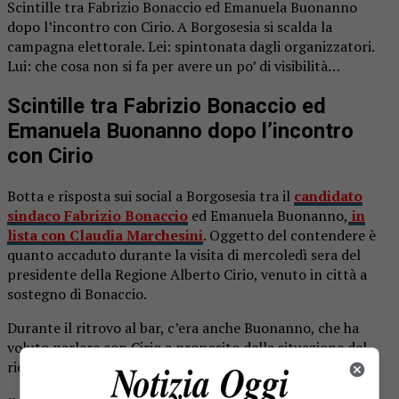
Scintille tra Fabrizio Bonaccio ed Emanuela Buonanno
dopo l’incontro con Cirio. A Borgosesia si scalda la
campagna elettorale. Lei: spintonata dagli organizzatori.
Lui: che cosa non si fa per avere un po’ di visibilità…
Scintille tra Fabrizio Bonaccio ed
Emanuela Buonanno dopo l’incontro
con Cirio
Botta e risposta sui social a Borgosesia tra il
candidato
sindaco Fabrizio Bonaccio
ed Emanuela Buonanno,
in
lista con Claudia Marchesini
. Oggetto del contendere è
quanto accaduto durante la visita di mercoledì sera del
presidente della Regione Alberto Cirio, venuto in città a
sostegno di Bonaccio.
Durante il ritrovo al bar, c’era anche Buonanno, che ha
voluto parlare con Cirio a proposito della situazione del
rione Isola colpito dall’alluvione.