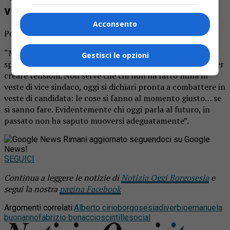
visibilità”
Acconsento
Poco dopo è arrivata la replica di Bonaccio:
“Mi spiace che la signora Buonanno, per ritagliarsi uno
Gestisci le opzioni
spazio di visibilità, abbia sfruttato un’occasione di festa per
creare tensioni. Non serve che chi non ha fatto nulla in
veste di vice sindaco, oggi si dichiari pronta a combattere in
veste di candidata: le cose si fanno al momento giusto… se
si sanno fare. Evidentemente chi oggi parla al futuro, in
passato non ha saputo muoversi adeguatamente”.
Rimani aggiornato seguendoci su Google
News!
SEGUICI
Continua a leggere le notizie di
Notizia Oggi Borgosesia
e
segui la nostra
pagina Facebook
Argomenti correlati:
Alberto cirio
borgosesia
diverbio
emanuela
buonanno
fabrizio bonaccio
scintille
social