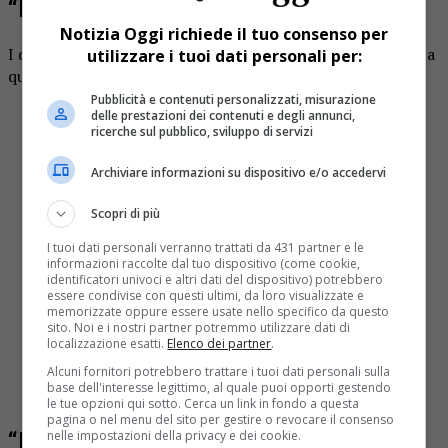
“Mi hanno spintonata”
Notizia Oggi richiede il tuo consenso per
I due si sono effettivamente parlati, ma la cosa non è finita
utilizzare i tuoi dati personali per:
qui. Questo il racconto di Emanuela Buonanno:
Pubblicità e contenuti personalizzati, misurazione
“Sono stata immediatamente bersagliata dagli
delle prestazioni dei contenuti e degli annunci,
ricerche sul pubblico, sviluppo di servizi
organizzatori della serata, che, come si sa, hanno una
visione piuttosto personale della libertà di opinione. Sono
Archiviare informazioni su dispositivo e/o accedervi
stata costantemente circondata, per impedirmi di
parlare con Cirio, spintonata, assalita verbalmente e
Scopri di più
anche chiaramente colpita (con testimoni). E questo solo
I tuoi dati personali verranno trattati da 431 partner e le
perché volevo chiedere informazioni riguardo una
informazioni raccolte dal tuo dispositivo (come cookie,
situazione drammatica per molte famiglie della zona
identificatori univoci e altri dati del dispositivo) potrebbero
essere condivise con questi ultimi, da loro visualizzate e
Isola di Borgosesia.
memorizzate oppure essere usate nello specifico da questo
sito. Noi e i nostri partner potremmo utilizzare dati di
È stata una situazione veramente deprimente, una mezza
localizzazione esatti.
Elenco dei partner
.
dozzina di “quaquaraquà”che assalivano verbalmente e
Alcuni fornitori potrebbero trattare i tuoi dati personali sulla
base dell'interesse legittimo, al quale puoi opporti gestendo
fisicamente una donna”
le tue opzioni qui sotto. Cerca un link in fondo a questa
pagina o nel menu del sito per gestire o revocare il consenso
“E’ solo una candidata in cerca di
nelle impostazioni della privacy e dei cookie.