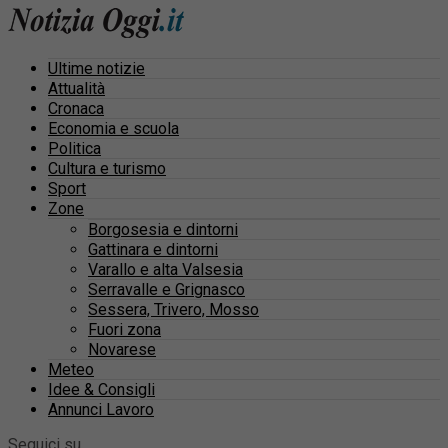
Ultime notizie
Attualità
Cronaca
Economia e scuola
Politica
Cultura e turismo
Sport
Zone
Borgosesia e dintorni
Gattinara e dintorni
Varallo e alta Valsesia
Serravalle e Grignasco
Sessera, Trivero, Mosso
Fuori zona
Novarese
Meteo
Idee & Consigli
Annunci Lavoro
Seguici su