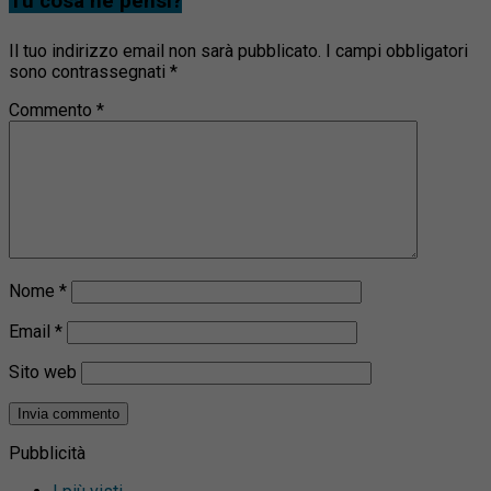
Tu cosa ne pensi?
Il tuo indirizzo email non sarà pubblicato.
I campi obbligatori
sono contrassegnati
*
Commento
*
Nome
*
Email
*
Sito web
Pubblicità