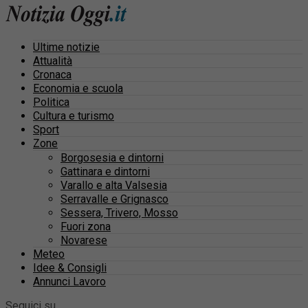
Ultime notizie
Attualità
Cronaca
Economia e scuola
Politica
Cultura e turismo
Sport
Zone
Borgosesia e dintorni
Gattinara e dintorni
Varallo e alta Valsesia
Serravalle e Grignasco
Sessera, Trivero, Mosso
Fuori zona
Novarese
Meteo
Idee & Consigli
Annunci Lavoro
Seguici su