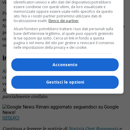
vietato per motivi di sicurezza.
identificatori univoci e altri dati del dispositivo) potrebbero
essere condivise con questi ultimi, da loro visualizzate e
memorizzate oppure essere usate nello specifico da questo
Presenti sul posto anche i carabinieri di zona, che hanno
sito. Noi e i nostri partner potremmo utilizzare dati di
avviato gli accertamenti per chiarire le cause del crollo.
localizzazione esatti.
Elenco dei partner
.
Non si esclude nessuna ipotesi: dall’usura strutturale a un
Alcuni fornitori potrebbero trattare i tuoi dati personali sulla
possibile cedimento localizzato. E’ arrivata anche
base dell'interesse legittimo, al quale puoi opporti gestendo
un’ambulanza del 118, ma per fortuna, come accennato,
le tue opzioni qui sotto. Cerca un link in fondo a questa
pagina o nel menu del sito per gestire o revocare il consenso
nessuno è stato ferito.
nelle impostazioni della privacy e dei cookie.
In attesa di risposte
Acconsento
Al momento non sono ancora note le ragioni precise del
crollo. Le indagini delle autorità proseguono, così come le
Gestisci le opzioni
verifiche tecniche sull’edificio danneggiato.
Nella foto tratta da StreetView, è segnalato l’edificio
parzialmente crollato.
Rimani aggiornato seguendoci su Google
News!
SEGUICI
Continua a leggere le notizie di
Notizia Oggi Borgosesia
e