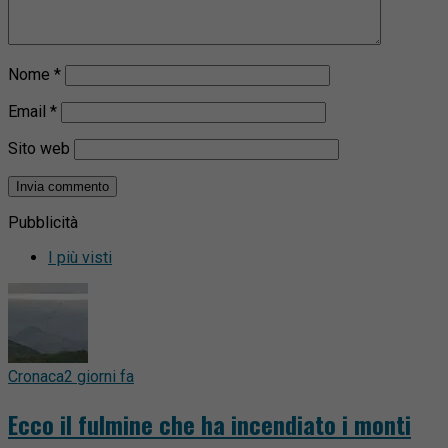
Nome
*
Email
*
Sito web
Pubblicità
I più visti
Cronaca
2 giorni fa
Ecco il fulmine che ha incendiato i monti