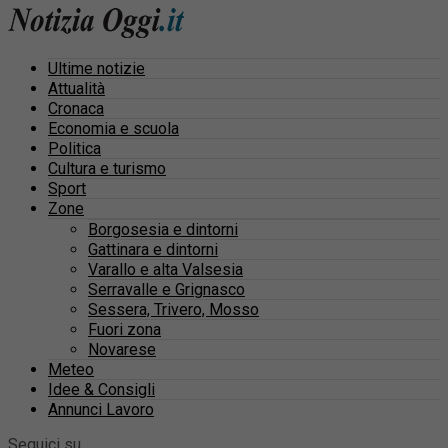
Ultime notizie
Attualità
Cronaca
Economia e scuola
Politica
Cultura e turismo
Sport
Zone
Borgosesia e dintorni
Gattinara e dintorni
Varallo e alta Valsesia
Serravalle e Grignasco
Sessera, Trivero, Mosso
Fuori zona
Novarese
Meteo
Idee & Consigli
Annunci Lavoro
Seguici su