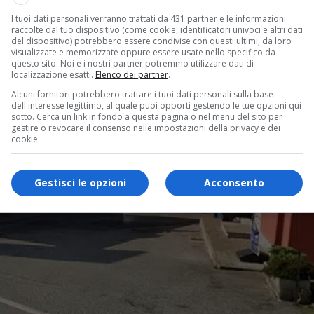
I tuoi dati personali verranno trattati da 431 partner e le informazioni
raccolte dal tuo dispositivo (come cookie, identificatori univoci e altri dati
del dispositivo) potrebbero essere condivise con questi ultimi, da loro
visualizzate e memorizzate oppure essere usate nello specifico da
questo sito. Noi e i nostri partner potremmo utilizzare dati di
localizzazione esatti.
Elenco dei partner
.
Alcuni fornitori potrebbero trattare i tuoi dati personali sulla base
dell'interesse legittimo, al quale puoi opporti gestendo le tue opzioni qui
sotto. Cerca un link in fondo a questa pagina o nel menu del sito per
gestire o revocare il consenso nelle impostazioni della privacy e dei
cookie.
Gestisci le opzioni
Acconsento