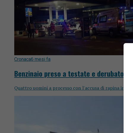
Cronaca
6 mesi fa
Benzinaio preso a testate e derubato di
Quattro uomini a processo con l'accusa di rapina in co