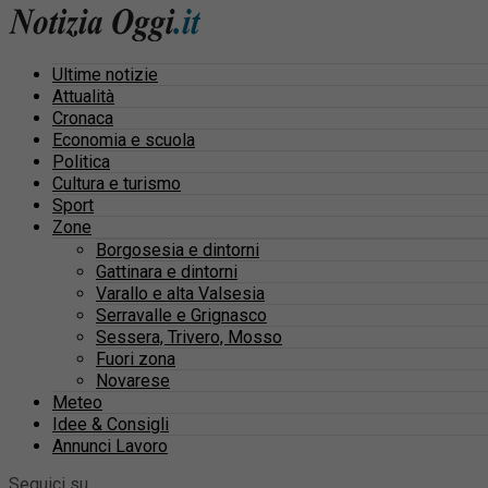
Ultime notizie
Attualità
Cronaca
Economia e scuola
Politica
Cultura e turismo
Sport
Zone
Borgosesia e dintorni
Gattinara e dintorni
Varallo e alta Valsesia
Serravalle e Grignasco
Sessera, Trivero, Mosso
Fuori zona
Novarese
Meteo
Idee & Consigli
Annunci Lavoro
Seguici su