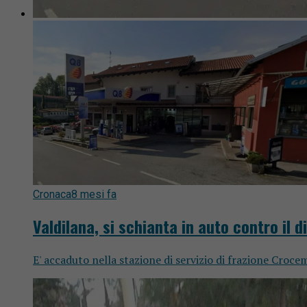
Cronaca
8 mesi fa
Valdilana, si schianta in auto contro il d
E' accaduto nella stazione di servizio di frazione Croce