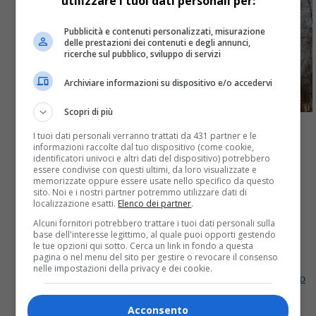
utilizzare i tuoi dati personali per:
Pubblicità e contenuti personalizzati, misurazione
delle prestazioni dei contenuti e degli annunci,
ricerche sul pubblico, sviluppo di servizi
Archiviare informazioni su dispositivo e/o accedervi
Scopri di più
I tuoi dati personali verranno trattati da 431 partner e le
informazioni raccolte dal tuo dispositivo (come cookie,
identificatori univoci e altri dati del dispositivo) potrebbero
Attualità
4 anni fa
essere condivise con questi ultimi, da loro visualizzate e
memorizzate oppure essere usate nello specifico da questo
Cercasi personale per i 34 ecomusei
sito. Noi e i nostri partner potremmo utilizzare dati di
localizzazione esatti.
Elenco dei partner
.
biellesi: impegno 17 domeniche,
Alcuni fornitori potrebbero trattare i tuoi dati personali sulla
base dell'interesse legittimo, al quale puoi opporti gestendo
compenso 680 euro
le tue opzioni qui sotto. Cerca un link in fondo a questa
pagina o nel menu del sito per gestire o revocare il consenso
nelle impostazioni della privacy e dei cookie.
Cercasi personale per i 34 ecomusei biellesi: impegno
17 domeniche, compenso 680 euro. Ecco come fare
per candidarsi, c’è tempo sino a lunedì 11 aprile.
Acconsento