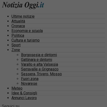
Ultime notizie
Attualità
Cronaca
Economia e scuola
Politica
Cultura e turismo
Sport
Zone
Borgosesia e dintorni
Gattinara e dintorni
Varallo e alta Valsesia
Serravalle e Grignasco
Sessera, Trivero, Mosso
Fuori zona
Novarese
Meteo
Idee & Consigli
Annunci Lavoro
Seguici su