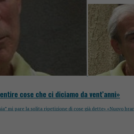
entire cose che ci diciamo da vent’anni»
” mi pare la solita ripetizione di cose già dette» «Nuovo brand