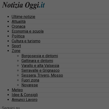
Ultime notizie
Attualità
Cronaca
Economia e scuola
Politica
Cultura e turismo
Sport
Zone
Borgosesia e dintorni
Gattinara e dintorni
Varallo e alta Valsesia
Serravalle e Grignasco
Sessera, Trivero, Mosso
Fuori zona
Novarese
Meteo
Idee & Consigli
Annunci Lavoro
Seguici su