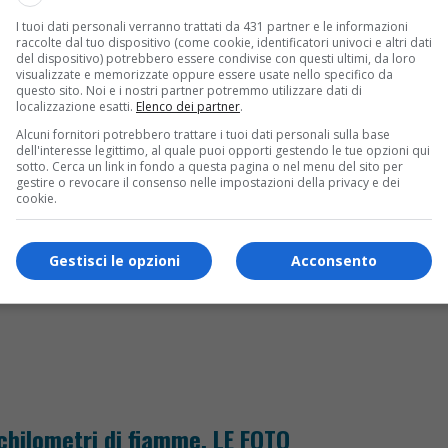
I tuoi dati personali verranno trattati da 431 partner e le informazioni
raccolte dal tuo dispositivo (come cookie, identificatori univoci e altri dati
del dispositivo) potrebbero essere condivise con questi ultimi, da loro
iaco: salvato da un medico di passaggio
visualizzate e memorizzate oppure essere usate nello specifico da
questo sito. Noi e i nostri partner potremmo utilizzare dati di
localizzazione esatti.
Elenco dei partner
.
Alcuni fornitori potrebbero trattare i tuoi dati personali sulla base
dell'interesse legittimo, al quale puoi opporti gestendo le tue opzioni qui
sotto. Cerca un link in fondo a questa pagina o nel menu del sito per
gestire o revocare il consenso nelle impostazioni della privacy e dei
cookie.
 una giovane di 21 anni
Gestisci le opzioni
Acconsento
 chilometri di fiamme. LE FOTO