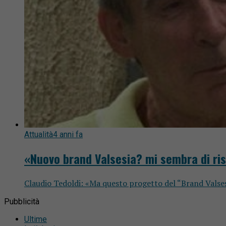
Attualità
4 anni fa
«Nuovo brand Valsesia? mi sembra di ris
Claudio Tedoldi: «Ma questo progetto del “Brand Valsesia
Pubblicità
Ultime