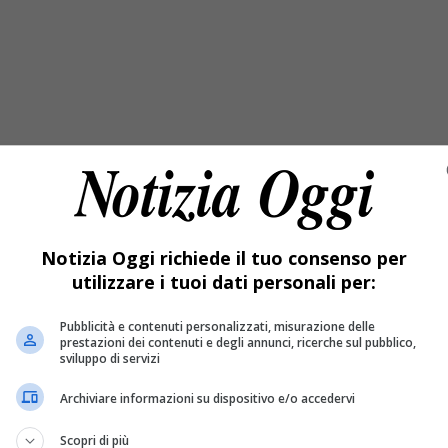
intervento scongiura conseguenze più gravi. F
Notizia Oggi richiede il tuo consenso per
utilizzare i tuoi dati personali per:
Pubblicità e contenuti personalizzati, misurazione delle
ccontano duemila anni di città
prestazioni dei contenuti e degli annunci, ricerche sul pubblico,
sviluppo di servizi
Archiviare informazioni su dispositivo e/o accedervi
Scopri di più