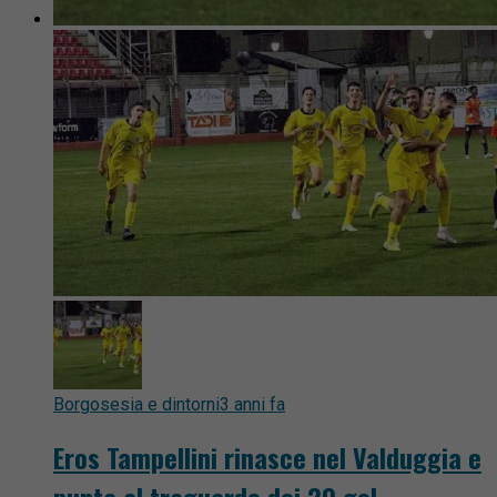
Borgosesia e dintorni
3 anni fa
Eros Tampellini rinasce nel Valduggia e
punta al traguardo dei 20 gol