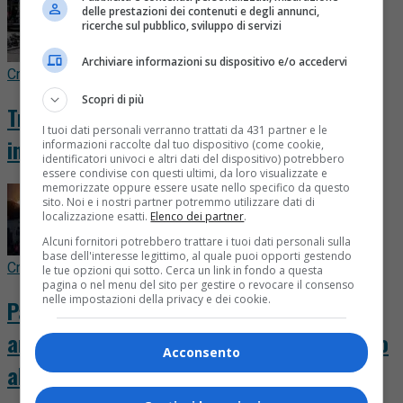
delle prestazioni dei contenuti e degli annunci,
ricerche sul pubblico, sviluppo di servizi
Archiviare informazioni su dispositivo e/o accedervi
Cronaca
2 minuti fa
Scopri di più
Travolge sei ciclisti dopo una lite e poi li
I tuoi dati personali verranno trattati da 431 partner e le
investe ancora: arrestato 73enne
informazioni raccolte dal tuo dispositivo (come cookie,
identificatori univoci e altri dati del dispositivo) potrebbero
essere condivise con questi ultimi, da loro visualizzate e
memorizzate oppure essere usate nello specifico da questo
sito. Noi e i nostri partner potremmo utilizzare dati di
localizzazione esatti.
Elenco dei partner
.
Alcuni fornitori potrebbero trattare i tuoi dati personali sulla
base dell'interesse legittimo, al quale puoi opporti gestendo
Cronaca
49 minuti fa
le tue opzioni qui sotto. Cerca un link in fondo a questa
pagina o nel menu del sito per gestire o revocare il consenso
nelle impostazioni della privacy e dei cookie.
Paura per il Cavallero, il fuoco scende
ancora: le fiamme potrebbero arrivare fino
Acconsento
al Sessera