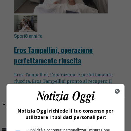
Sport
8 anni fa
Eros Tampellini, operazione
perfettamente riuscita
Eros Tampellini, l’operazione è perfettamente
riuscita. Eros Tampellini pronto al recupero Il
Borgosesia Calcio, comunica che dopo l’infortunio
patito questa estate, con la conseguente lesione al...
Pubblicità
Notizia Oggi richiede il tuo consenso per
Ultime
utilizzare i tuoi dati personali per:
I più letti
Pubblicità e contenuti personalizzati, misurazione