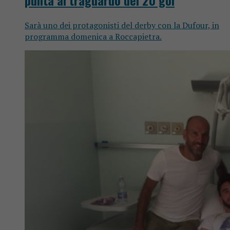
Sarà uno dei protagonisti del derby con la Dufour, in
programma domenica a Roccapietra.