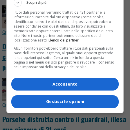
Scopri di più
I tuoi dati personali verranno trattati da 431 partner e le
informazioni raccolte dal tuo dispositivo (come cookie,
identificatori univoci e altri dati del dispositivo) potrebbero
essere condivise con questi ultimi, da loro visualizzate e
memorizzate oppure essere usate nello specifico da questo
Cronaca
8 ore fa
sito. Noi e i nostri partner potremmo utilizzare dati di
localizzazione esatti.
Elenco dei partner
.
Donna scippata, il marito va in arresto
Alcuni fornitori potrebbero trattare i tuoi dati personali sulla
base dell'interesse legittimo, al quale puoi opporti gestendo
cardiaco: salvato da un medico di
le tue opzioni qui sotto. Cerca un link in fondo a questa
pagina o nel menu del sito per gestire o revocare il consenso
passaggio
nelle impostazioni della privacy e dei cookie.
Acconsento
Gestisci le opzioni
Cronaca
9 ore fa
Porsche distrutta contro il guardrail, illesa
una giovane di 21 anni