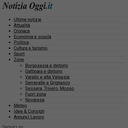
Ultime notizie
Attualità
Cronaca
Economia e scuola
Politica
Cultura e turismo
Sport
Zone
Borgosesia e dintorni
Gattinara e dintorni
Varallo e alta Valsesia
Serravalle e Grignasco
Sessera, Trivero, Mosso
Fuori zona
Novarese
Meteo
Idee & Consigli
Annunci Lavoro
Seguici su