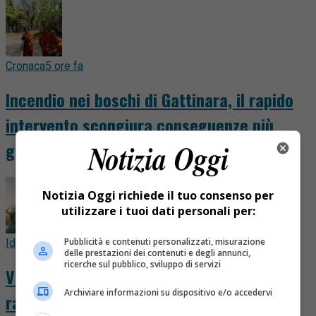
Cronaca
5 ore fa
Incendio nei boschi di Gattinara, il rapido
intervento scongiura conseguenze più
gravi. FOTO E VIDEO
Notizia Oggi richiede il tuo consenso per
utilizzare i tuoi dati personali per:
Pubblicità e contenuti personalizzati, misurazione
Idee & Consigli
6 ore fa
delle prestazioni dei contenuti e degli annunci,
ricerche sul pubblico, sviluppo di servizi
Viaggio nella Parigi storica, i luoghi che
Archiviare informazioni su dispositivo e/o accedervi
raccontano duemila anni di città