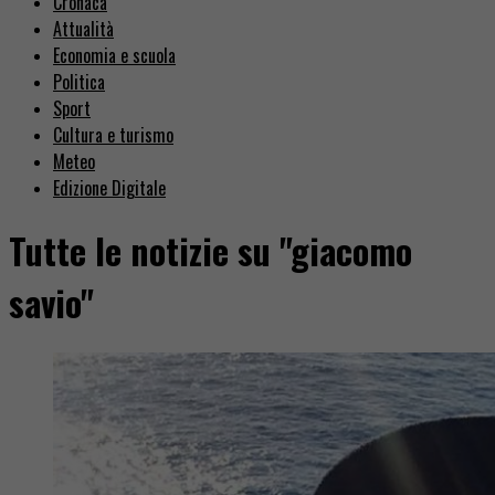
Cronaca
Attualità
Economia e scuola
Politica
Sport
Cultura e turismo
Meteo
Edizione Digitale
Tutte le notizie su "giacomo
savio"