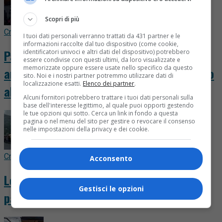
Scopri di più
Cronaca
6 ore fa
I tuoi dati personali verranno trattati da 431 partner e le
informazioni raccolte dal tuo dispositivo (come cookie,
Paura per il Cavallero, il fuoco scende
identificatori univoci e altri dati del dispositivo) potrebbero
essere condivise con questi ultimi, da loro visualizzate e
memorizzate oppure essere usate nello specifico da questo
ancora: le fiamme potrebbero arrivare fino
sito. Noi e i nostri partner potremmo utilizzare dati di
localizzazione esatti.
Elenco dei partner
.
al Sessera
Alcuni fornitori potrebbero trattare i tuoi dati personali sulla
base dell'interesse legittimo, al quale puoi opporti gestendo
le tue opzioni qui sotto. Cerca un link in fondo a questa
pagina o nel menu del sito per gestire o revocare il consenso
nelle impostazioni della privacy e dei cookie.
Cronaca
18 ore fa
Acconsento
Le fiamme scendono verso il Cavallero,
Gestisci le opzioni
paura per la notte