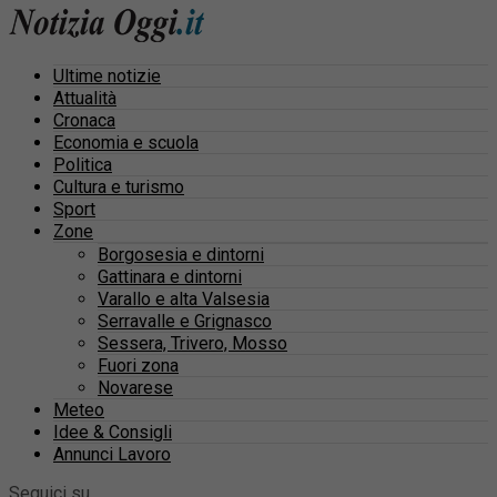
Ultime notizie
Attualità
Cronaca
Economia e scuola
Politica
Cultura e turismo
Sport
Zone
Borgosesia e dintorni
Gattinara e dintorni
Varallo e alta Valsesia
Serravalle e Grignasco
Sessera, Trivero, Mosso
Fuori zona
Novarese
Meteo
Idee & Consigli
Annunci Lavoro
Seguici su