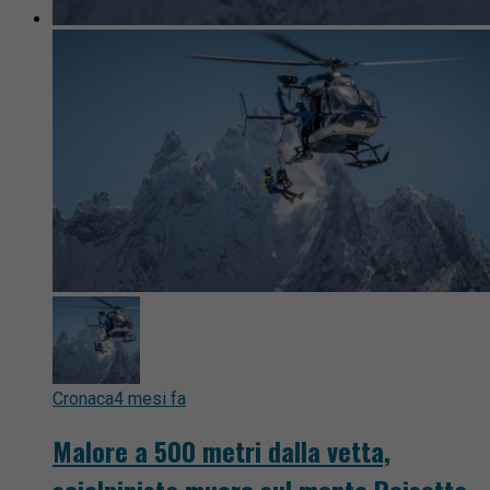
Cronaca
4 mesi fa
Malore a 500 metri dalla vetta,
scialpinista muore sul monte Roisetta