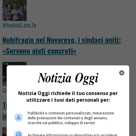
Attualità
3 ore fa
Nubifragio nel Novarese, i sindaci uniti:
«Servono aiuti concreti»
Cronaca
5 ore fa
Notizia Oggi richiede il tuo consenso per
utilizzare i tuoi dati personali per:
Travolge sei ciclisti dopo una lite e poi li
investe ancora: arrestato 73enne
Pubblicità e contenuti personalizzati, misurazione
delle prestazioni dei contenuti e degli annunci,
ricerche sul pubblico, sviluppo di servizi
Archiviare informazioni su dispositivo e/o accedervi