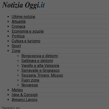
Ultime notizie
Attualità
Cronaca
Economia e scuola
Politica
Cultura e turismo
Sport
Zone
Borgosesia e dintorni
Gattinara e dintorni
Varallo e alta Valsesia
Serravalle e Grignasco
Sessera, Trivero, Mosso
Fuori zona
Novarese
Meteo
Idee & Consigli
Annunci Lavoro
Seguici su