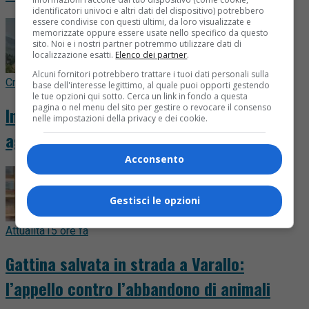
identificatori univoci e altri dati del dispositivo) potrebbero
essere condivise con questi ultimi, da loro visualizzate e
memorizzate oppure essere usate nello specifico da questo
sito. Noi e i nostri partner potremmo utilizzare dati di
localizzazione esatti.
Elenco dei partner
.
Alcuni fornitori potrebbero trattare i tuoi dati personali sulla
Cronaca
12 ore fa
base dell'interesse legittimo, al quale puoi opporti gestendo
le tue opzioni qui sotto. Cerca un link in fondo a questa
pagina o nel menu del sito per gestire o revocare il consenso
Incendio in Valsessera, il fuoco avanza e
nelle impostazioni della privacy e dei cookie.
aggredisce anche il Cornabecco. VIDEO
Acconsento
Gestisci le opzioni
Attualità
15 ore fa
Gattina salvata in strada a Varallo:
l’appello contro l’abbandono di animali