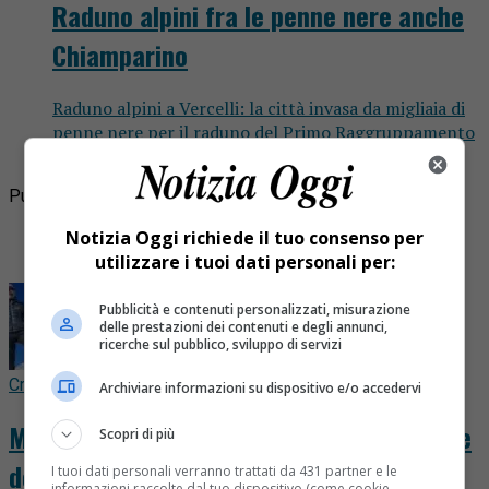
Raduno alpini fra le penne nere anche
Chiamparino
Raduno alpini a Vercelli: la città invasa da migliaia di
penne nere per il raduno del Primo Raggruppamento
alpini di Piemonte, Valle d’Aosta, Liguria e Francia....
Pubblicità
Ultime
Notizia Oggi richiede il tuo consenso per
I più letti
utilizzare i tuoi dati personali per:
Pubblicità e contenuti personalizzati, misurazione
delle prestazioni dei contenuti e degli annunci,
ricerche sul pubblico, sviluppo di servizi
Cronaca
9 ore fa
Archiviare informazioni su dispositivo e/o accedervi
Morto sotto una valanga Nirmal Purja, il re
Scopri di più
degli Ottomila che stupì la Valsesia
I tuoi dati personali verranno trattati da 431 partner e le
informazioni raccolte dal tuo dispositivo (come cookie,