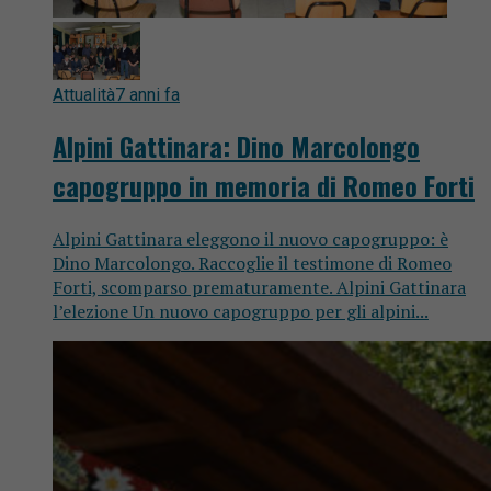
Attualità
7 anni fa
Alpini Gattinara: Dino Marcolongo
capogruppo in memoria di Romeo Forti
Alpini Gattinara eleggono il nuovo capogruppo: è
Dino Marcolongo. Raccoglie il testimone di Romeo
Forti, scomparso prematuramente. Alpini Gattinara
l’elezione Un nuovo capogruppo per gli alpini...