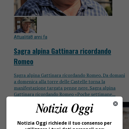
Attualità
8 anni fa
Sagra alpina Gattinara ricordando
Romeo
Sagra alpina Gattinara ricordando Romeo. Da domani
a domenica alla torre delle Castelle torna la
manifestazione targata penne nere. Sagra alpina
Gattinara ricordando Romeo «Poche settimane...
Notizia Oggi richiede il tuo consenso per