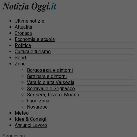
Ultime notizie
Attualità
Cronaca
Economia e scuola
Politica
Cultura e turismo
Sport
Zone
Borgosesia e dintorni
Gattinara e dintorni
Varallo e alta Valsesia
Serravalle e Grignasco
Sessera, Trivero, Mosso
Fuori zona
Novarese
Meteo
Idee & Consigli
Annunci Lavoro
Seguici su