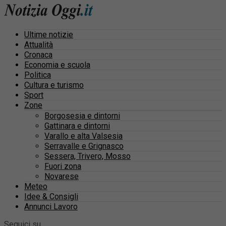
Ultime notizie
Attualità
Cronaca
Economia e scuola
Politica
Cultura e turismo
Sport
Zone
Borgosesia e dintorni
Gattinara e dintorni
Varallo e alta Valsesia
Serravalle e Grignasco
Sessera, Trivero, Mosso
Fuori zona
Novarese
Meteo
Idee & Consigli
Annunci Lavoro
Seguici su