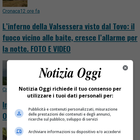
Cronaca
12 ore fa
L’inferno della Valsessera visto dal Tovo: il
fuoco vicino alle baite, cresce l’allarme per
la notte. FOTO E VIDEO
Notizia Oggi richiede il tuo consenso per
Cronaca
17 ore fa
utilizzare i tuoi dati personali per:
Incendi, la Valsesia comincia a respirare.
Pubblicità e contenuti personalizzati, misurazione
Ora il dramma è in Valsessera
delle prestazioni dei contenuti e degli annunci,
ricerche sul pubblico, sviluppo di servizi
Archiviare informazioni su dispositivo e/o accedervi