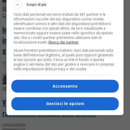
Scopri di più
I tuoi dati personali verranno trattati da 431 partner e le
Cronaca
18 ore fa
informazioni raccolte dal tuo dispositivo (come cookie,
identificatori univoci e altri dati del dispositivo) potrebbero
Incendio nei boschi di Gattinara, il rapido
essere condivise con questi ultimi, da loro visualizzate e
memorizzate oppure essere usate nello specifico da questo
intervento scongiura conseguenze più
sito. Noi e i nostri partner potremmo utilizzare dati di
localizzazione esatti.
Elenco dei partner
.
gravi. FOTO E VIDEO
Alcuni fornitori potrebbero trattare i tuoi dati personali sulla
base dell'interesse legittimo, al quale puoi opporti gestendo
le tue opzioni qui sotto. Cerca un link in fondo a questa
pagina o nel menu del sito per gestire o revocare il consenso
nelle impostazioni della privacy e dei cookie.
Acconsento
Idee & Consigli
18 ore fa
Viaggio nella Parigi storica, i luoghi che
Gestisci le opzioni
raccontano duemila anni di città