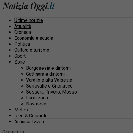
Ultime notizie
Attualità
Cronaca
Economia e scuola
Politica
Cultura e turismo
Sport
Zone
Borgosesia e dintorni
Gattinara e dintorni
Varallo e alta Valsesia
Serravalle e Grignasco
Sessera, Trivero, Mosso
Fuori zona
Novarese
Meteo
Idee & Consigli
Annunci Lavoro
Seguici su