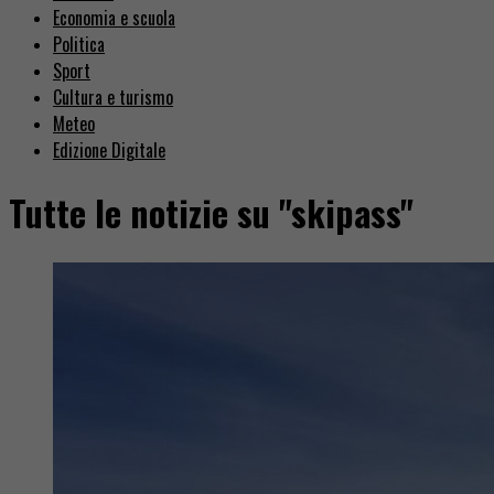
Economia e scuola
Politica
Sport
Cultura e turismo
Meteo
Edizione Digitale
Tutte le notizie su "skipass"