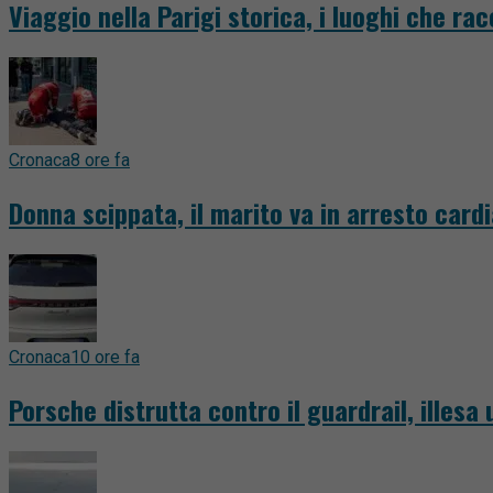
Viaggio nella Parigi storica, i luoghi che ra
Cronaca
8 ore fa
Donna scippata, il marito va in arresto card
Cronaca
10 ore fa
Porsche distrutta contro il guardrail, illesa