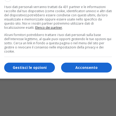
I tuoi dati personali verranno trattati da 431 partner e le informazioni
raccolte dal tuo dispositivo (come cookie, identificatori univoci e altri dati
del dispositivo) potrebbero essere condivise con questi ultimi, da loro
visualizzate e memorizzate oppure essere usate nello specifico da
questo sito. Noi e i nostri partner potremmo utilizzare dati di
ra il dramma è in Valsessera
localizzazione esatti.
Elenco dei partner
.
Alcuni fornitori potrebbero trattare i tuoi dati personali sulla base
dell'interesse legittimo, al quale puoi opporti gestendo le tue opzioni qui
sotto. Cerca un link in fondo a questa pagina o nel menu del sito per
gestire o revocare il consenso nelle impostazioni della privacy e dei
cookie.
Gestisci le opzioni
Acconsento
intervento scongiura conseguenze più gravi. F