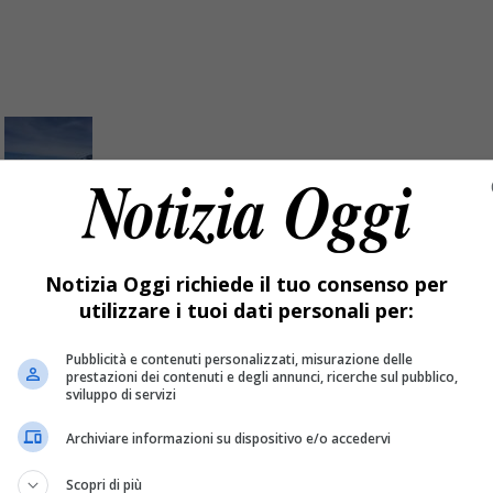
contati: ecco che cosa ha fatto un valdostano
Notizia Oggi richiede il tuo consenso per
utilizzare i tuoi dati personali per:
uzione di persona.
Pubblicità e contenuti personalizzati, misurazione delle
prestazioni dei contenuti e degli annunci, ricerche sul pubblico,
sviluppo di servizi
Archiviare informazioni su dispositivo e/o accedervi
Scopri di più