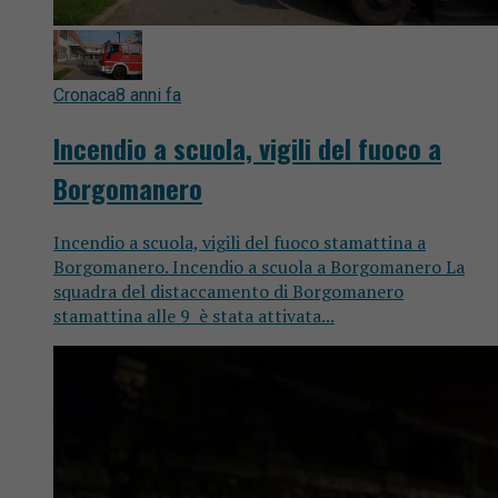
Cronaca
8 anni fa
Incendio a scuola, vigili del fuoco a
Borgomanero
Incendio a scuola, vigili del fuoco stamattina a
Borgomanero. Incendio a scuola a Borgomanero La
squadra del distaccamento di Borgomanero
stamattina alle 9 è stata attivata...