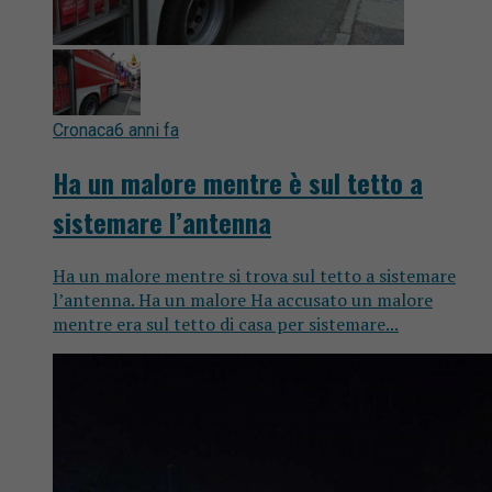
Cronaca
6 anni fa
Ha un malore mentre è sul tetto a
sistemare l’antenna
Ha un malore mentre si trova sul tetto a sistemare
l’antenna. Ha un malore Ha accusato un malore
mentre era sul tetto di casa per sistemare...