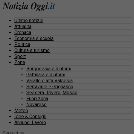
Ultime notizie
Attualità
Cronaca
Economia e scuola
Politica
Cultura e turismo
Sport
Zone
Borgosesia e dintorni
Gattinara e dintorni
Varallo e alta Valsesia
Serravalle e Grignasco
Sessera, Trivero, Mosso
Fuori zona
Novarese
Meteo
Idee & Consigli
Annunci Lavoro
Seguici su