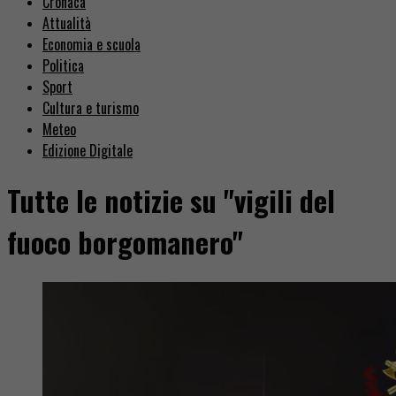
Cronaca
Attualità
Economia e scuola
Politica
Sport
Cultura e turismo
Meteo
Edizione Digitale
Tutte le notizie su "vigili del
fuoco borgomanero"