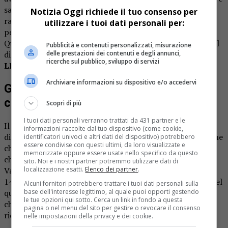
sanzionato amministrativamente per aver servito alcol a
Notizia Oggi richiede il tuo consenso per
ragazzi tra i 16 e i 18 anni. Una violazione accertata dal
utilizzare i tuoi dati personali per:
personale della divisione polizia amministrativa della
Questura di Vercelli e della polizia stradale di Vercelli e del
Pubblicità e contenuti personalizzati, misurazione
distaccamento polizia stradale di Varallo.
delle prestazioni dei contenuti e degli annunci,
ricerche sul pubblico, sviluppo di servizi
LEGGI ANCHE:
Alcol a minori: multa da 4mila euro
Archiviare informazioni su dispositivo e/o accedervi
Gli agenti hanno fatto finta di essere
clienti
Scopri di più
I tuoi dati personali verranno trattati da 431 partner e le
Il controllo è stato effettuato nei giorni scorsi all’interno
informazioni raccolte dal tuo dispositivo (come cookie,
di un bar di Varallo dalle forze dell’ordine. Forze dell’ordine
identificatori univoci e altri dati del dispositivo) potrebbero
essere condivise con questi ultimi, da loro visualizzate e
che erano state avvertite della situazione da un genitore
memorizzate oppure essere usate nello specifico da questo
che ha contattato il distaccamento polizia stradale di
sito. Noi e i nostri partner potremmo utilizzare dati di
Varallo riferendo che, durante il fine settimana, la figlia
localizzazione esatti.
Elenco dei partner
.
14enne aveva trascorso la serata in un locale della città nel
Alcuni fornitori potrebbero trattare i tuoi dati personali sulla
quale si era intrattenuta consumando bevande alcoliche
base dell'interesse legittimo, al quale puoi opporti gestendo
le tue opzioni qui sotto. Cerca un link in fondo a questa
che avevano causato alla giovane un malore tale da
pagina o nel menu del sito per gestire o revocare il consenso
richiedere l’intervento di personale del 118.
nelle impostazioni della privacy e dei cookie.