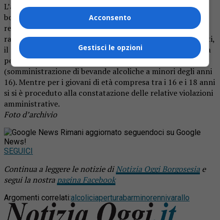
L’attività di controllo ha impiegato di personale in
borghese all’interno del locale che ha constatato il
Acconsento
reiterato consumo di alcolici da parte di giovanissimi,
ragazzini tra i 14 e i 17 anni. Al termine degli accertamenti,
Gestisci le opzioni
il titolare del locale è stato deferito all’autorità giudiziaria
per la violazione dell’articolo 689 del codice penale
(somministrazione di bevande alcoliche a minori degli anni
16). Mentre per i giovani di età compresa tra i 16 e i 18 anni
si si è proceduto alla constatazione delle relative violazioni
amministrative.
Foto d’archivio
Rimani aggiornato seguendoci su Google
News!
SEGUICI
Continua a leggere le notizie di
Notizia Oggi Borgosesia
e
segui la nostra
pagina Facebook
Argomenti correlati:
alcolici
apertura
bar
minorenni
varallo