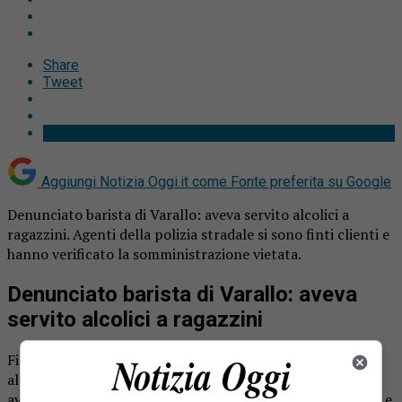
Share
Tweet
Aggiungi Notizia Oggi.it come
Fonte preferita su Google
Denunciato barista di Varallo: aveva servito alcolici a
ragazzini. Agenti della polizia stradale si sono finti clienti e
hanno verificato la somministrazione vietata.
Denunciato barista di Varallo: aveva
servito alcolici a ragazzini
Finisce nei guai un barista di Varallo, sorpreso a servire
alcolici a ragazzini. L’uomo è stato infatti denunciato per
aver somministrato bevande alcoliche a minori di 16 anni, e