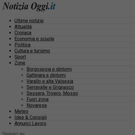
Ultime notizie
Attualità
Cronaca
Economia e scuola
Politica
Cultura e turismo
Sport
Zone
Borgosesia e dintorni
Gattinara e dintorni
Varallo e alta Valsesia
Serravalle e Grignasco
Sessera, Trivero, Mosso
Fuori zona
Novarese
Meteo
Idee & Consigli
Annunci Lavoro
Seguici su