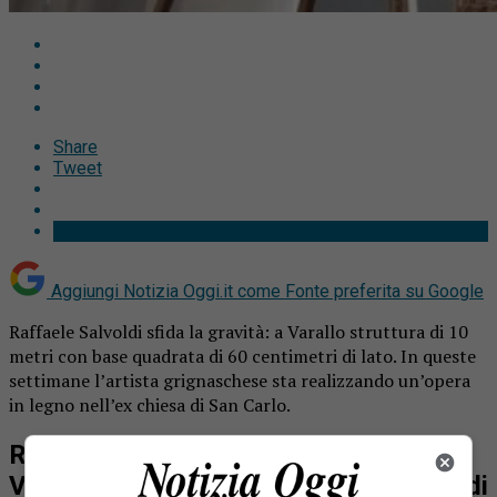
Share
Tweet
Aggiungi Notizia Oggi.it come
Fonte preferita su Google
Raffaele Salvoldi sfida la gravità: a Varallo struttura di 10
metri con base quadrata di 60 centimetri di lato. In queste
settimane l’artista grignaschese sta realizzando un’opera
in legno nell’ex chiesa di San Carlo.
Raffaele Salvoldi sfida la gravità: a
Varallo struttura di 10 metri con base di