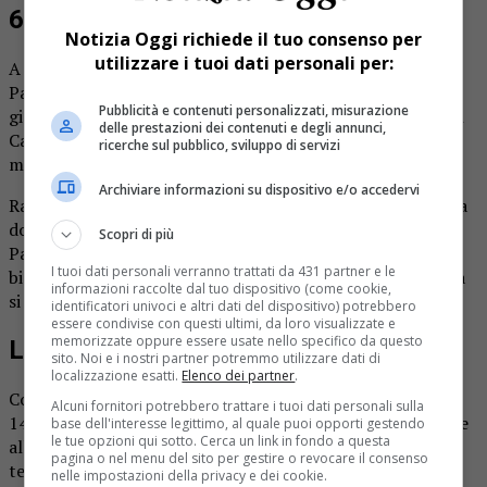
60 centimetri per lato
Notizia Oggi richiede il tuo consenso per
utilizzare i tuoi dati personali per:
A Varallo è partita la
nuova sfida di Raffaele Salvoldi
a
Palazzo dei Musei tra materia, tempo e gravità. In questi
Pubblicità e contenuti personalizzati, misurazione
giorni l’artista grignaschese è all’opera nella chiesa di San
delle prestazioni dei contenuti e degli annunci,
Carlo con un obiettivo: costruire una struttura alta 10
ricerche sul pubblico, sviluppo di servizi
metri con una base di lavoro di appena 60×60 centimetri.
Archiviare informazioni su dispositivo e/o accedervi
Raggiunta la vetta, la struttura potrà essere visitata fino a
domenica 10 marzo sempre negli orari di apertura di
Scopri di più
Palazzo dei Musei (costo 2 euro a persona; incluso nel
I tuoi dati personali verranno trattati da 431 partner e le
biglietto per chi visita le collezioni). In questa data la sfida
informazioni raccolte dal tuo dispositivo (come cookie,
si concluderà.
identificatori univoci e altri dati del dispositivo) potrebbero
essere condivise con questi ultimi, da loro visualizzate e
memorizzate oppure essere usate nello specifico da questo
La demolizione
sito. Noi e i nostri partner potremmo utilizzare dati di
localizzazione esatti.
Elenco dei partner
.
Come si concluderà? Con i workshop, al pomeriggio dalle
Alcuni fornitori potrebbero trattare i tuoi dati personali sulla
14 e 15.30, aperti ad adulti e bambini, per scoprire insieme
base dell'interesse legittimo, al quale puoi opporti gestendo
le tue opzioni qui sotto. Cerca un link in fondo a questa
all’artista i segreti della gravità e cimentarsi in un gioco a
pagina o nel menu del sito per gestire o revocare il consenso
tempo (durata 1 ora; costo: 5 euro a persona). E con la
nelle impostazioni della privacy e dei cookie.