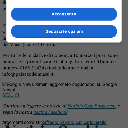
demolizione, alle 17.30, forse il momento più atteso delle
performance di Salvoldi (costo: 5 euro per assistere, 10
Acconsento
euro per demolire).
E’ inoltre possibile accedere al pacchetto speciale
workshop più demolizione, che comprende un turno di
Gestisci le opzioni
laboratorio, la demolizione e l’ingresso alle sale di Palazzo
dei Musei (costo 10 euro).
Per tutte le iniziative di domenica 10 marzo i posti sono
limitati e la prenotazione è obbligatoria contattando il
numero 0163.51424 o inviando una e-mail a
info@palazzodeimusei.it
Rimani aggiornato seguendoci su Google
News!
SEGUICI
Continua a leggere le notizie di
Notizia Oggi Borgosesia
e
segui la nostra
pagina Facebook
Argomenti correlati:
Raffaele Salvoldi
san carlo
varallo