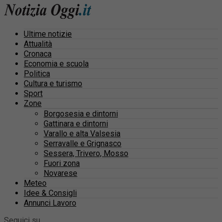
Ultime notizie
Attualità
Cronaca
Economia e scuola
Politica
Cultura e turismo
Sport
Zone
Borgosesia e dintorni
Gattinara e dintorni
Varallo e alta Valsesia
Serravalle e Grignasco
Sessera, Trivero, Mosso
Fuori zona
Novarese
Meteo
Idee & Consigli
Annunci Lavoro
Seguici su