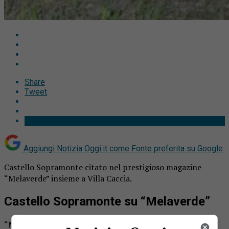
Share
Tweet
Aggiungi Notizia Oggi.it come
Fonte preferita su Google
Castello Sopramonte citato nel prestigioso magazine
“Melaverde” insieme a Villa Caccia.
Castello Sopramonte su “Melaverde”
“Melaverde” ha fatto tappa nel Novarese: il magazine di