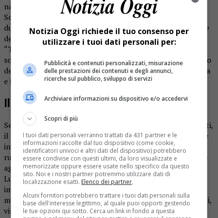
natura ed ecologia ha dedicato spazio al castello di
Sopramonte di Prato Sesia e villa Caccia di Romagnano. I
due siti sono descritti sul numero di novembre del mensile
Notizia Oggi richiede il tuo consenso per
del programma di successo di Canale 5. Nella sezione
utilizzare i tuoi dati personali per:
“Territorio, Itinerari del gusto nei dintorni di Novara”, ci
sono gli indirizzi di riferimento per una visita nel territorio
Pubblicità e contenuti personalizzati, misurazione
del gorgonzola. Fra questi compaiono appunto villa Caccia
delle prestazioni dei contenuti e degli annunci,
ricerche sul pubblico, sviluppo di servizi
e il museo etnografico.
Archiviare informazioni su dispositivo e/o accedervi
Il castello
Scopri di più
Se villa Caccia è stato oggetto di restauri negli anni passati,
il castello, o quello che rimane, ha avuto prevalentemente
I tuoi dati personali verranno trattati da 431 partner e le
informazioni raccolte dal tuo dispositivo (come cookie,
interventi conservativi. «La valorizzazione dell’area e dei
identificatori univoci e altri dati del dispositivo) potrebbero
ruderi del castello di Sopramonte è un importante valore
essere condivise con questi ultimi, da loro visualizzate e
memorizzate oppure essere usate nello specifico da questo
aggiunto per il paese – afferma il sindaco di Prato Sesia,
sito. Noi e i nostri partner potremmo utilizzare dati di
Luca Manuelli -. Questo tuttavia comporta un importante
localizzazione esatti.
Elenco dei partner
.
impegno finanziario per le opere di manutenzione delle
Alcuni fornitori potrebbero trattare i tuoi dati personali sulla
mura. Passaggi anche burocraticamente, tra l’altro difficili,
base dell'interesse legittimo, al quale puoi opporti gestendo
visto che comportano l’acquisizione di tutte le
le tue opzioni qui sotto. Cerca un link in fondo a questa