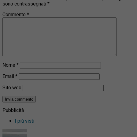
sono contrassegnati
*
Commento
*
Nome
*
Email
*
Sito web
Pubblicità
I più visti