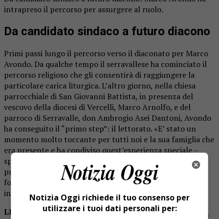
intrapreso il percorso per assurgere al ruolo.
Da candidato sindaco a futuro diacono
Primi passi lungo il percorso verso il diaconato per Marco
Avondo. Da qualche tempo il serravallese ha cominciato il
percorso religioso che gli consentirà di raggiungere la
particolare carica liturgica. L’altro giorno, nella chiesa
parrocchiale di San Giovanni Battista, in presenza del
vescovo della diocesi di Vercelli, Marco Arnolfo, e del
parroco di Serravalle, don Ambrogio Asei Dantoni, Avondo
ha conseguito il “primo step”: il lettorato. «E’ stato un
momento molto toccante per tutti noi e la sua famiglia che
era presente e ha condiviso quest’esperienza speciale –
spiega don Dantoni -. Quello celebrato l’altro giorno è il
primo passo per diventare diacono. Si passerà poi alla
formazione per diventare ministro della Eucarestia, ed
infine si arriverà al diaconato».
Notizia Oggi richiede il tuo consenso per
utilizzare i tuoi dati personali per:
LEGGI ANCHE:
Le foto della festa a Monchezzola con