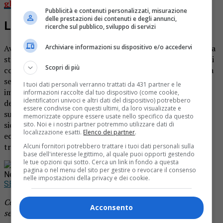
gli alpini di Serravalle
Pubblicità e contenuti personalizzati, misurazione
delle prestazioni dei contenuti e degli annunci,
L’impegno
ricerche sul pubblico, sviluppo di servizi
Archiviare informazioni su dispositivo e/o accedervi
Avondo è molto conosciuto in paese: negli anni passati era
stato anche candidato sindaco e aveva ricoperto il ruolo di
Scopri di più
consigliere comunale in minoranza. «Marco è una persona
sempre disponibile, aiuta tanto in oratorio e offre un
I tuoi dati personali verranno trattati da 431 partner e le
importante contributo per animare la funzione religiosa
informazioni raccolte dal tuo dispositivo (come cookie,
identificatori univoci e altri dati del dispositivo) potrebbero
del sabato – mette in luce il parroco -. A conclusione del
essere condivise con questi ultimi, da loro visualizzate e
suo percorso formativo, avrà un compito preciso e
memorizzate oppure essere usate nello specifico da questo
sicuramente potrà offrire un ulteriore aiuto in ambito
sito. Noi e i nostri partner potremmo utilizzare dati di
localizzazione esatti.
Elenco dei partner
.
ecclesiastico. Gli auguriamo di poter proseguire con
tranquillità e serenità il suo cammino».
Alcuni fornitori potrebbero trattare i tuoi dati personali sulla
base dell'interesse legittimo, al quale puoi opporti gestendo
le tue opzioni qui sotto. Cerca un link in fondo a questa
Rimani aggiornato seguendoci su Google
pagina o nel menu del sito per gestire o revocare il consenso
News!
nelle impostazioni della privacy e dei cookie.
SEGUICI
Continua a leggere le notizie di
Notizia Oggi Borgosesia
e
Acconsento
segui la nostra
pagina Facebook