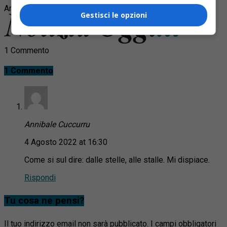
Argomenti correlati:
diacono
Marco Avondo
serravalle
Gestisci le opzioni
1 Commento
1 Commento
Annibale Cuccurru
4 Agosto 2022 at 16:30
Come si sul dire: dalle stelle, alle stalle. Mi dispiace.
Rispondi
Tu cosa ne pensi?
Il tuo indirizzo email non sarà pubblicato.
I campi obbligatori