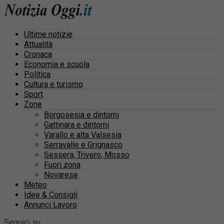
Ultime notizie
Attualità
Cronaca
Economia e scuola
Politica
Cultura e turismo
Sport
Zone
Borgosesia e dintorni
Gattinara e dintorni
Varallo e alta Valsesia
Serravalle e Grignasco
Sessera, Trivero, Mosso
Fuori zona
Novarese
Meteo
Idee & Consigli
Annunci Lavoro
Seguici su