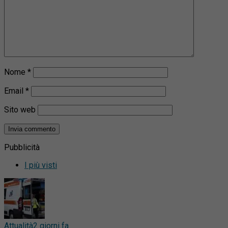
Nome
*
Email
*
Sito web
Pubblicità
I più visti
Attualità
2 giorni fa