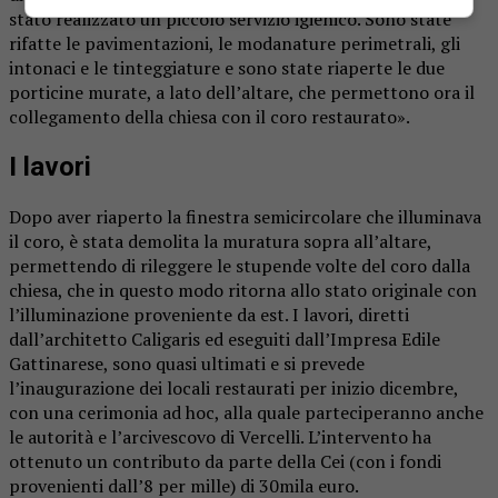
stato realizzato un piccolo servizio igienico. Sono state
rifatte le pavimentazioni, le modanature perimetrali, gli
intonaci e le tinteggiature e sono state riaperte le due
porticine murate, a lato dell’altare, che permettono ora il
collegamento della chiesa con il coro restaurato».
I lavori
Dopo aver riaperto la finestra semicircolare che illuminava
il coro, è stata demolita la muratura sopra all’altare,
permettendo di rileggere le stupende volte del coro dalla
chiesa, che in questo modo ritorna allo stato originale con
l’illuminazione proveniente da est. I lavori, diretti
dall’architetto Caligaris ed eseguiti dall’Impresa Edile
Gattinarese, sono quasi ultimati e si prevede
l’inaugurazione dei locali restaurati per inizio dicembre,
con una cerimonia ad hoc, alla quale parteciperanno anche
le autorità e l’arcivescovo di Vercelli. L’intervento ha
ottenuto un contributo da parte della Cei (con i fondi
provenienti dall’8 per mille) di 30mila euro.