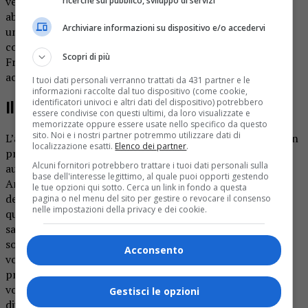
venduto a famiglie contadine, che lo trasformarono in
ricerche sul pubblico, sviluppo di servizi
abitazioni. Nel 2012 un privato mise in vendita i locali che
Archiviare informazioni su dispositivo e/o accedervi
un tempo erano il coro, la sacrestia e il corridoio di
collegamento tra la chiesa e il convento, e i Priori di San
Scopri di più
Francesco e il parroco monsignor Franco Givone, li
acquistarono.
I tuoi dati personali verranno trattati da 431 partner e le
informazioni raccolte dal tuo dispositivo (come cookie,
identificatori univoci e altri dati del dispositivo) potrebbero
Il progetto
essere condivise con questi ultimi, da loro visualizzate e
memorizzate oppure essere usate nello specifico da questo
sito. Noi e i nostri partner potremmo utilizzare dati di
L’architetto Fulvio Caligaris di Gattinara ha predisposto un
localizzazione esatti.
Elenco dei partner
.
progetto per il recupero dei locali, ottenendo le
Alcuni fornitori potrebbero trattare i tuoi dati personali sulla
autorizzazioni della Soprintendenza, della Curia
base dell'interesse legittimo, al quale puoi opporti gestendo
Arcivescovile e del Comune. Dopo aver curato il restauro
le tue opzioni qui sotto. Cerca un link in fondo a questa
del campanile, della facciata della chiesa, nel maggio di
pagina o nel menu del sito per gestire o revocare il consenso
nelle impostazioni della privacy e dei cookie.
quest’anno sono iniziati i lavori nell’ex coro e nella ex
sacrestia. «Prima dei lavori – dice l’architetto Caligaris –
sono state effettuati saggi stratigrafici alle pareti ed alle
Acconsento
volte, al fine di conoscere l’esistenza o meno di
preesistenze pittoriche. Si è provveduto a demolire una
volta a botte costruita dai precedenti proprietari, che
Gestisci le opzioni
divideva in altezza l’antico coro. Annesso alla sacrestia è