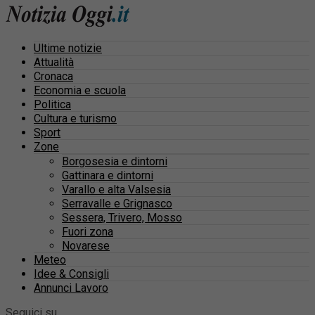
Ultime notizie
Attualità
Cronaca
Economia e scuola
Politica
Cultura e turismo
Sport
Zone
Borgosesia e dintorni
Gattinara e dintorni
Varallo e alta Valsesia
Serravalle e Grignasco
Sessera, Trivero, Mosso
Fuori zona
Novarese
Meteo
Idee & Consigli
Annunci Lavoro
Seguici su