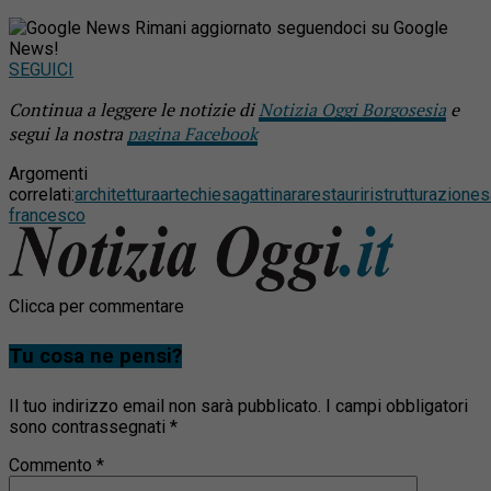
Rimani aggiornato seguendoci su Google
News!
SEGUICI
Continua a leggere le notizie di
Notizia Oggi Borgosesia
e
segui la nostra
pagina Facebook
Argomenti
correlati:
architettura
arte
chiesa
gattinara
restauri
ristrutturazione
s
francesco
Clicca per commentare
Tu cosa ne pensi?
Il tuo indirizzo email non sarà pubblicato.
I campi obbligatori
sono contrassegnati
*
Commento
*