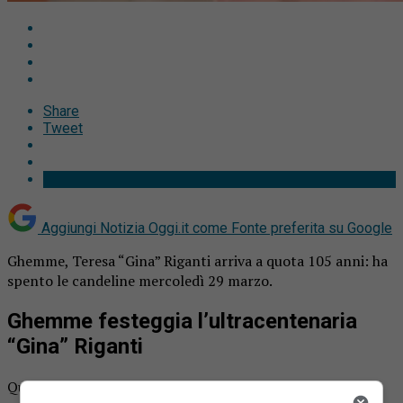
Share
Tweet
Aggiungi Notizia Oggi.it come
Fonte preferita su Google
Ghemme, Teresa “Gina” Riganti arriva a quota 105 anni: ha
spento le candeline mercoledì 29 marzo.
Ghemme festeggia l’ultracentenaria
“Gina” Riganti
Quando Teresa “Gina” Riganti venne alla luce non era