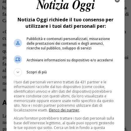
ancora terminata la prima guerra mondiale. La ghemmese
ha compiuto gli anni il 29 marzo, festeggiando insieme alla
famiglia e al personale della struttura della casa di riposo di
Notizia Oggi richiede il tuo consenso per
Carpignano, dove risiede.
utilizzare i tuoi dati personali per:
«Come di consueto, la casa di riposo ha pensato a tutto. La
cuoca pasticcera dell’istituto ha preparato la torta e la
Pubblicità e contenuti personalizzati, misurazione
delle prestazioni dei contenuti e degli annunci,
mamma ha festeggiato con le persone con cui vive da
ricerche sul pubblico, sviluppo di servizi
qualche anno – spiega la figlia Gianna Valli –. Poi l’hanno
portata in una saletta dove abbiamo potuto incontrarla noi
Archiviare informazioni su dispositivo e/o accedervi
familiari, per mantenere ancora qualche cautela verso gli
altri ospiti. Non mancando di niente, le abbiamo regalato
Scopri di più
un bel fiore, che potrà portare alla statua della Madonna
I tuoi dati personali verranno trattati da 431 partner e le
nella cappella dell’istituto. La mamma è sempre stata
informazioni raccolte dal tuo dispositivo (come cookie,
molto devota e sappiamo che le farà piacere».
identificatori univoci e altri dati del dispositivo) potrebbero
essere condivise con questi ultimi, da loro visualizzate e
memorizzate oppure essere usate nello specifico da questo
Abile sarta e instancabile lavoratrice
sito. Noi e i nostri partner potremmo utilizzare dati di
localizzazione esatti.
Elenco dei partner
.
La signora Gina ha vissuto autonomamente fino a 96 anni
Alcuni fornitori potrebbero trattare i tuoi dati personali sulla
nella sua casa di Ghemme, quando a causa di alcuni
base dell'interesse legittimo, al quale puoi opporti gestendo
le tue opzioni qui sotto. Cerca un link in fondo a questa
problemi di salute, la figlia Gianna è andata a vivere con lei.