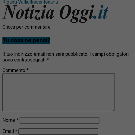
Riganti Valli
ultracentenaria
Clicca per commentare
Tu cosa ne pensi?
Il tuo indirizzo email non sarà pubblicato.
I campi obbligatori
sono contrassegnati
*
Commento
*
Nome
*
Email
*