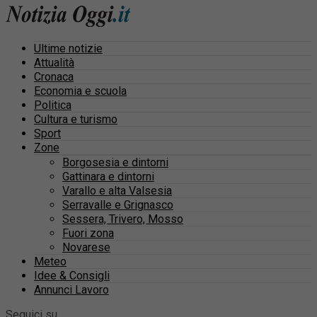
Ultime notizie
Attualità
Cronaca
Economia e scuola
Politica
Cultura e turismo
Sport
Zone
Borgosesia e dintorni
Gattinara e dintorni
Varallo e alta Valsesia
Serravalle e Grignasco
Sessera, Trivero, Mosso
Fuori zona
Novarese
Meteo
Idee & Consigli
Annunci Lavoro
Seguici su