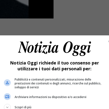
Notizia Oggi richiede il tuo consenso per
utilizzare i tuoi dati personali per:
Pubblicità e contenuti personalizzati, misurazione delle
prestazioni dei contenuti e degli annunci, ricerche sul pubblico,
sviluppo di servizi
Valle Cervo. Celebrato il funerale di Massimo Squizzato, fulmi
Archiviare informazioni su dispositivo e/o accedervi
a storico chiosco in Valle Cervo
Scopri di più