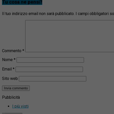
Tu cosa ne pensi?
Il tuo indirizzo email non sarà pubblicato.
I campi obbligatori 
Commento
*
Nome
*
Email
*
Sito web
Pubblicità
I più visti