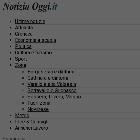
Ultime notizie
Attualità
Cronaca
Economia e scuola
Politica
Cultura e turismo
Sport
Zone
Borgosesia e dintorni
Gattinara e dintorni
Varallo e alta Valsesia
Serravalle e Grignasco
Sessera, Trivero, Mosso
Fuori zona
Novarese
Meteo
Idee & Consigli
Annunci Lavoro
Seguici su