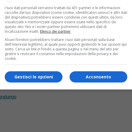
 Pralungo, vicino a Biella, il funerale di Massimo Squizzato, l
I tuoi dati personali verranno trattati da 431 partner e le informazioni
raccolte dal tuo dispositivo (come cookie, identificatori univoci e altri dati
del dispositivo) potrebbero essere condivise con questi ultimi, da loro
 malapena a contenere tutti coloro che hanno voluto essere pr
visualizzate e memorizzate oppure essere usate nello specifico da
questo sito. Noi e i nostri partner potremmo utilizzare dati di
localizzazione esatti.
Elenco dei partner
.
Alcuni fornitori potrebbero trattare i tuoi dati personali sulla base
dell'interesse legittimo, al quale puoi opporti gestendo le tue opzioni qui
sotto. Cerca un link in fondo a questa pagina o nel menu del sito per
 solamente a Pralungo, ma un po’ in tutta la valle Cervo, dov’
gestire o revocare il consenso nelle impostazioni della privacy e dei
equentato oltre che dai valligiani, anche dai molti turisti ed e
cookie.
s!
Gestisci le opzioni
Acconsento
ui la nostra
pagina Facebook
pralungo