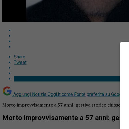
Share
Tweet
Aggiungi Notizia Oggi.it come
Fonte preferita su Google
Morto improvvisamente a 57 anni: gestiva storico chiosco in 
Morto improvvisamente a 57 anni: gestiv