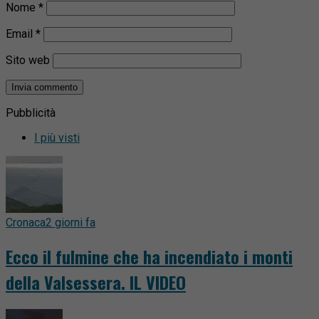
Nome
*
Email
*
Sito web
Pubblicità
I più visti
Cronaca
2 giorni fa
Ecco il fulmine che ha incendiato i monti
della Valsessera. IL VIDEO