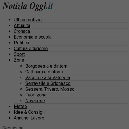
Ultime notizie
Attualità
Cronaca
Economia e scuola
Politica
Cultura e turismo
Sport
Zone
Borgosesia e dintorni
Gattinara e dintorni
Varallo e alta Valsesia
Serravalle e Grignasco
Sessera, Trivero, Mosso
Fuori zona
Novarese
Meteo
Idee & Consigli
Annunci Lavoro
Seguici su