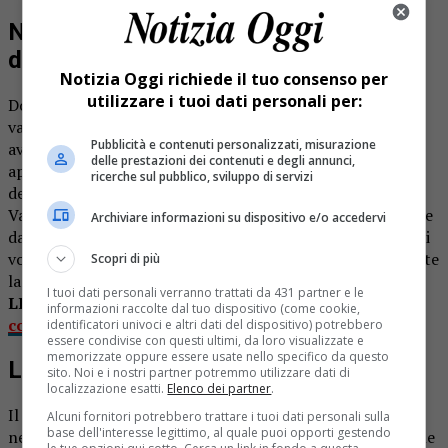
Nuova scuola di volo a Varallo:
domenica la presentazione.
Notizia Oggi richiede il tuo consenso per
utilizzare i tuoi dati personali per:
Domenica il campo volo Marc – Ingegno della frazione
varallese tornerà a ospitare l’evento nato nel 2010 per
Pubblicità e contenuti personalizzati, misurazione
avvicinare il pubblico alla cultura aeronautica. Un
delle prestazioni dei contenuti e degli annunci,
appuntamento, quello di quest’anno, nato dalla volontà
ricerche sul pubblico, sviluppo di servizi
dell’associazione sportiva dilettantistica “Gruppo piloti
Valsesia” per festeggiare l’ottenimento della certificazione
Archiviare informazioni su dispositivo e/o accedervi
da parte di Aeroclub Italia per istituire la scuola e i corsi di
volo da diporto o sportivo che verranno presentati durante
Scopri di più
la manifestazione.
I tuoi dati personali verranno trattati da 431 partner e le
LEGGI ANCHE:
Borgosesia vetrina per le associazioni
informazioni raccolte dal tuo dispositivo (come cookie,
con la festa dello Sport. Le foto
identificatori univoci e altri dati del dispositivo) potrebbero
essere condivise con questi ultimi, da loro visualizzate e
memorizzate oppure essere usate nello specifico da questo
La sistemazione della aviosuperficie
sito. Noi e i nostri partner potremmo utilizzare dati di
localizzazione esatti.
Elenco dei partner
.
Il gruppo di volontari negli ultimi mesi si sono impegnati
Alcuni fornitori potrebbero trattare i tuoi dati personali sulla
base dell'interesse legittimo, al quale puoi opporti gestendo
nella sistemazione dell’aviosuperficie con la manutenzione