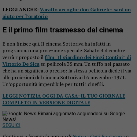
LEGGI ANCHE:
Varallo accoglie don Gabriele: sarà un
aiuto per l’oratorio
E il primo film trasmesso dal cinema
E non finisce qui. Il cinema Sottoriva ha infatti in
programma una proiezione speciale. Sabato 4 dicembre
verrà riproposto il
film “Il giardino dei Finzi Contini” di
Vittorio De Sica
su pellicola 35 mm. Un tuffo nel passato
che ha un significato preciso: la stessa pellicola diede il via
alle proiezioni del cinema Sottoriva il 6 novembre 1971.
Un’opportunità imperdibile per tutti i cinefili.
LEGGI NOTIZIA OGGI DA CASA: IL TUO GIORNALE
COMPLETO IN VERSIONE DIGITALE
Rimani aggiornato seguendoci su Google
News!
SEGUICI
Continua a leggere le notizie di
Notizia Oggi Borgosesia
e