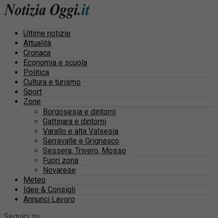
Ultime notizie
Attualità
Cronaca
Economia e scuola
Politica
Cultura e turismo
Sport
Zone
Borgosesia e dintorni
Gattinara e dintorni
Varallo e alta Valsesia
Serravalle e Grignasco
Sessera, Trivero, Mosso
Fuori zona
Novarese
Meteo
Idee & Consigli
Annunci Lavoro
Seguici su