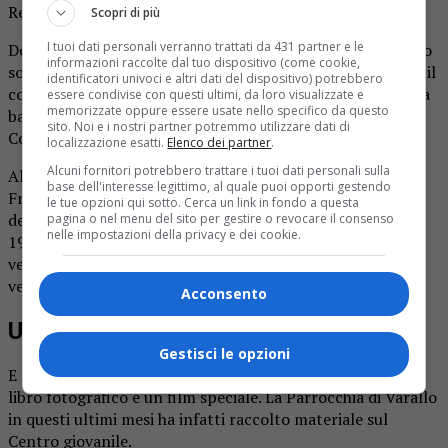
Regis (Spronta) alla regia.
Scopri di più
I tuoi dati personali verranno trattati da 431 partner e le
Domenica 14 i festeggiamenti raggiungeranno il momento
informazioni raccolte dal tuo dispositivo (come cookie,
solenne. Nella Collegiata di San Gaudenzio alle 16 si terrà il
identificatori univoci e altri dati del dispositivo) potrebbero
concerto del gruppo musicale giovanile e degli allievi della
essere condivise con questi ultimi, da loro visualizzate e
memorizzate oppure essere usate nello specifico da questo
banda “Città di Varallo”, diretta dal maestro Dario
sito. Noi e i nostri partner potremmo utilizzare dati di
Colombo.
localizzazione esatti.
Elenco dei partner
.
Alcuni fornitori potrebbero trattare i tuoi dati personali sulla
Alle 18 seguirà la messa presieduta dal vescovo di Novara,
base dell'interesse legittimo, al quale puoi opporti gestendo
Franco Giulio Brambilla, con la presenza dei coadiutori
le tue opzioni qui sotto. Cerca un link in fondo a questa
dell’oratorio dal 1971 a oggi. La serata continuerà alle
pagina o nel menu del sito per gestire o revocare il consenso
nelle impostazioni della privacy e dei cookie.
19.30 a Sottoriva, con la cena dell’anniversario per le
vecchie e le nuove generazioni di animatori insieme al
vescovo e ai coadiutori.
Acconsento
Un libro fotografico
Gestisci le opzioni
E sempre per i 50 anni del “Pastore” ci saranno anche un
libro fotografico e un film speciale. La Parrocchia di Varallo
in questi ultimi mesi ha infatti raccolto materiale sul
Centro giovanile.