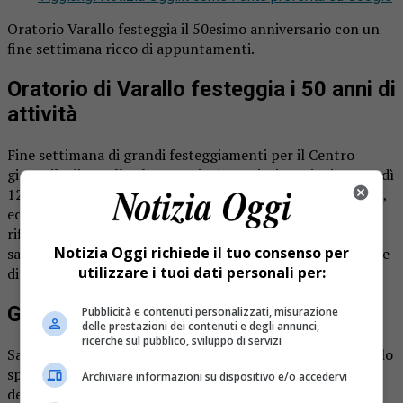
Oratorio Varallo festeggia il 50esimo anniversario con un
fine settimana ricco di appuntamenti.
Oratorio di Varallo festeggia i 50 anni di
attività
Fine settimana di grandi festeggiamenti per il Centro
giovanile di Varallo che compie 50 anni. Si comincia venerdì
12 novembre al cinema Sottoriva, alle 20.45, con “Giovani,
ecco perché è bello scommettere su di voi”, serata di
riflessione sul mondo giovanile con
don Marco Pozza
,
Notizia Oggi richiede il tuo consenso per
sacerdote di Padova, cappellano delle carceri e conduttore
utilizzare i tuoi dati personali per:
di interviste televisive con Papa Francesco.
Gli altri appuntamenti
Pubblicità e contenuti personalizzati, misurazione
delle prestazioni dei contenuti e degli annunci,
ricerche sul pubblico, sviluppo di servizi
Sabato 13, ancora al cineteatro alle 20.45, sarà proposto lo
spettacolo teatrale “Amarcord di 50 anni di vita
Archiviare informazioni su dispositivo e/o accedervi
dell’oratorio”, che vede Christian Pianori (Mae) e Giovanni