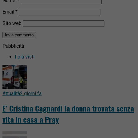
Nome
*
Email
*
Sito web
Pubblicità
I più visti
Attualità
2 giorni fa
E’ Cristina Cagnardi la donna trovata senza
vita in casa a Pray