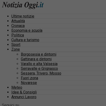
Ultime notizie
Attualità
Cronaca
Economia e scuola
Politica
Cultura e turismo
Sport
Zone
Borgosesia e dintorni
Gattinara e dintorni
Varallo e alta Valsesia
Serravalle e Grignasco
Sessera, Trivero, Mosso
Fuori zona
Novarese
Meteo
Idee & Consigli
Annunci Lavoro
Seguici su