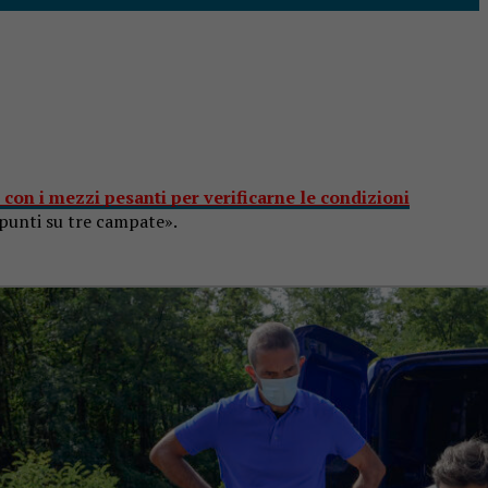
t con i mezzi pesanti per verificarne le condizioni
i punti su tre campate».