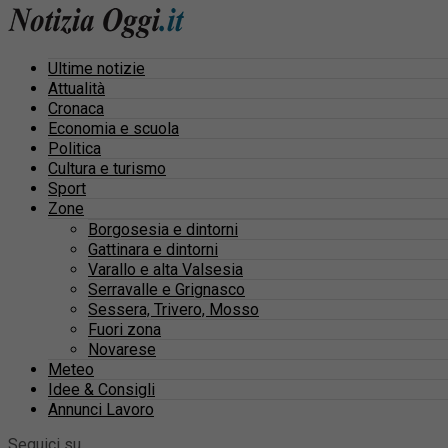
Ultime notizie
Attualità
Cronaca
Economia e scuola
Politica
Cultura e turismo
Sport
Zone
Borgosesia e dintorni
Gattinara e dintorni
Varallo e alta Valsesia
Serravalle e Grignasco
Sessera, Trivero, Mosso
Fuori zona
Novarese
Meteo
Idee & Consigli
Annunci Lavoro
Seguici su