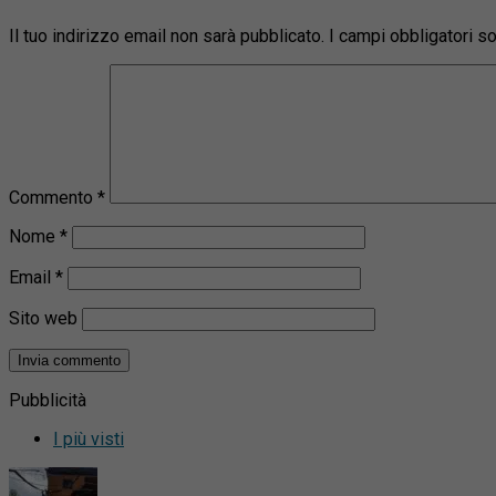
Il tuo indirizzo email non sarà pubblicato.
I campi obbligatori 
Commento
*
Nome
*
Email
*
Sito web
Pubblicità
I più visti