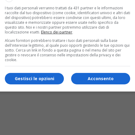
 a soli 53 anni
I tuoi dati personali verranno trattati da 431 partner e le informazioni
raccolte dal tuo dispositivo (come cookie, identificatori univoci e altri dati
del dispositivo) potrebbero essere condivise con questi ultimi, da loro
erale di Daniela Perino, 53 anni. Le esequie si terranno alle 11 
visualizzate e memorizzate oppure essere usate nello specifico da
questo sito. Noi e i nostri partner potremmo utilizzare dati di
a frazione Ronco dopo aver abitato e lavorato a Milano per una 
localizzazione esatti.
Elenco dei partner
.
intorno al marito Roberto Prina Cerai, sposato solo nel 2018. 
Alcuni fornitori potrebbero trattare i tuoi dati personali sulla base
dell'interesse legittimo, al quale puoi opporti gestendo le tue opzioni qui
sotto. Cerca un link in fondo a questa pagina o nel menu del sito per
gestire o revocare il consenso nelle impostazioni della privacy e dei
cookie.
s!
Gestisci le opzioni
Acconsento
ui la nostra
pagina Facebook