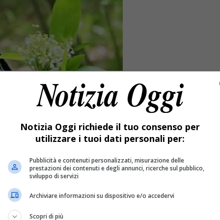
Notizia Oggi richiede il tuo consenso per
utilizzare i tuoi dati personali per:
Pubblicità e contenuti personalizzati, misurazione delle
prestazioni dei contenuti e degli annunci, ricerche sul pubblico,
sviluppo di servizi
Archiviare informazioni su dispositivo e/o accedervi
nerale nella chiesa parrocchiale di frazione Flecchia.
Scopri di più