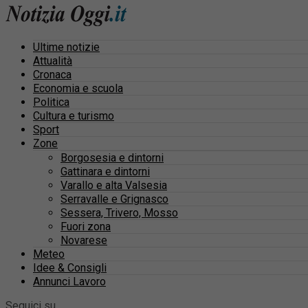
Ultime notizie
Attualità
Cronaca
Economia e scuola
Politica
Cultura e turismo
Sport
Zone
Borgosesia e dintorni
Gattinara e dintorni
Varallo e alta Valsesia
Serravalle e Grignasco
Sessera, Trivero, Mosso
Fuori zona
Novarese
Meteo
Idee & Consigli
Annunci Lavoro
Seguici su