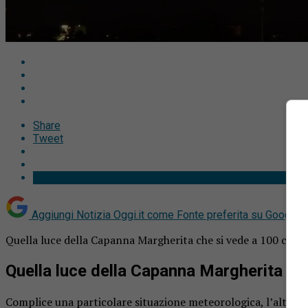
Share
Tweet
Aggiungi Notizia Oggi.it come
Fonte preferita su Google
Quella luce della Capanna Margherita che si vede a 100 chilomet
Quella luce della Capanna Margherita che
Complice una particolare situazione meteorologica, l’altra no