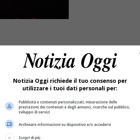
Notizia Oggi richiede il tuo consenso per
utilizzare i tuoi dati personali per:
Pubblicità e contenuti personalizzati, misurazione delle
prestazioni dei contenuti e degli annunci, ricerche sul pubblico,
ri. L’altra notte il faretto all’esterno del rifugio è stato not
sviluppo di servizi
 si vede a 100 chilometri
Archiviare informazioni su dispositivo e/o accedervi
tte (11 settembre) la luce del faretto esterno della Capanna Ma
Scopri di più