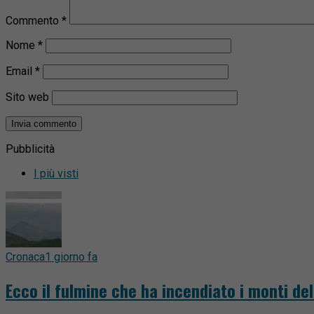
Commento
*
Nome
*
Email
*
Sito web
Pubblicità
I più visti
Cronaca
1 giorno fa
Ecco il fulmine che ha incendiato i monti del