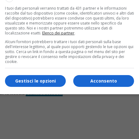
 utente del
gruppo Facebook “Montagne della Valsesia”
: A
I tuoi dati personali verranno trattati da 431 partner e le informazioni
raccolte dal tuo dispositivo (come cookie, identificatori univoci e altri dati
del dispositivo) potrebbero essere condivise con questi ultimi, da loro
visualizzate e memorizzate oppure essere usate nello specifico da
questo sito. Noi e i nostri partner potremmo utilizzare dati di
localizzazione esatti.
Elenco dei partner
.
la visione: “
Vista anche noi domenica sera (verso le 20:30 circa
Alcuni fornitori potrebbero trattare i tuoi dati personali sulla base
ro: “
Confermo! Io sono all’Alpe Testanera ed era molto forte. D
dell'interesse legittimo, al quale puoi opporti gestendo le tue opzioni qui
sotto. Cerca un link in fondo a questa pagina o nel menu del sito per
ra novarese, da Suno a Borgomanero.
gestire o revocare il consenso nelle impostazioni della privacy e dei
cookie.
ntano la Capanna che vive sovrastando tutta la nostra pianura 
s!
Gestisci le opzioni
Acconsento
ui la nostra
pagina Facebook