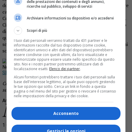
delle prestazioni dei contenuti e degli annunci,
documentato e con questo progetto del 5G bisogna andare
ricerche sul pubblico, sviluppo di servizi
cauti, la mia speranza è che Roasio possa diventare un
Comune “No 5G”. Anche le grandi città lo stanno facendo.
Archiviare informazioni su dispositivo e/o accedervi
Ci sono centri come Bologna o Bruxelles che hanno deciso
Scopri di più
di attendere i risultati delle analisi prima di prendere una
qualsiasi decisione. Nel Biellese Campiglia Cervo è stato
I tuoi dati personali verranno trattati da 431 partner e le
scelto per sperimentare questo sistema anche se i cittadini
informazioni raccolte dal tuo dispositivo (come cookie,
identificatori univoci e altri dati del dispositivo) potrebbero
sono contrari».
essere condivise con questi ultimi, da loro visualizzate e
memorizzate oppure essere usate nello specifico da questo
Rimani aggiornato seguendoci su Google
sito. Noi e i nostri partner potremmo utilizzare dati di
News!
localizzazione esatti.
Elenco dei partner
.
SEGUICI
Alcuni fornitori potrebbero trattare i tuoi dati personali sulla
base dell'interesse legittimo, al quale puoi opporti gestendo
Continua a leggere le notizie di
Notizia Oggi Borgosesia
e
le tue opzioni qui sotto. Cerca un link in fondo a questa
segui la nostra
pagina Facebook
pagina o nel menu del sito per gestire o revocare il consenso
nelle impostazioni della privacy e dei cookie.
Argomenti correlati:
luca micheletti
rete 5G
roasio
Acconsento
1 Commento
Gestisci le opzioni