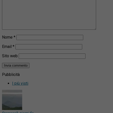
Nome
*
Email
*
Sito web
Pubblicità
I più visti