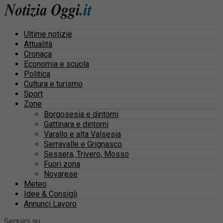
Ultime notizie
Attualità
Cronaca
Economia e scuola
Politica
Cultura e turismo
Sport
Zone
Borgosesia e dintorni
Gattinara e dintorni
Varallo e alta Valsesia
Serravalle e Grignasco
Sessera, Trivero, Mosso
Fuori zona
Novarese
Meteo
Idee & Consigli
Annunci Lavoro
Seguici su