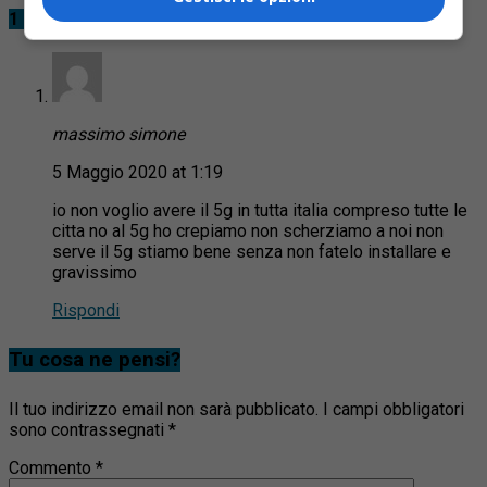
1 Commento
massimo simone
5 Maggio 2020 at 1:19
io non voglio avere il 5g in tutta italia compreso tutte le
citta no al 5g ho crepiamo non scherziamo a noi non
serve il 5g stiamo bene senza non fatelo installare e
gravissimo
Rispondi
Tu cosa ne pensi?
Il tuo indirizzo email non sarà pubblicato.
I campi obbligatori
sono contrassegnati
*
Commento
*