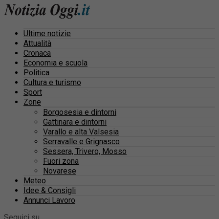
Ultime notizie
Attualità
Cronaca
Economia e scuola
Politica
Cultura e turismo
Sport
Zone
Borgosesia e dintorni
Gattinara e dintorni
Varallo e alta Valsesia
Serravalle e Grignasco
Sessera, Trivero, Mosso
Fuori zona
Novarese
Meteo
Idee & Consigli
Annunci Lavoro
Seguici su