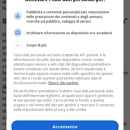
dell’edificio sacro, organizzata al centro sociale di via
Bellaria.
Pubblicità e contenuti personalizzati, misurazione
delle prestazioni dei contenuti e degli annunci,
Serravalle chiesa San Martino “salvata”
ricerche sul pubblico, sviluppo di servizi
Archiviare informazioni su dispositivo e/o accedervi
Si attende l’inizio delle prime opere di consolidamento e
ristrutturazione. «Tra marzo ed aprile partiremo con il
Scopri di più
primo lotto di lavori – annuncia il parroco don Ambrogio
Asei Dantoni -. Gli addetti si occuperanno inizialmente
I tuoi dati personali verranno trattati da 431 partner e le
della parte centrale del tetto e poi via via dovrebbero
informazioni raccolte dal tuo dispositivo (come cookie,
identificatori univoci e altri dati del dispositivo) potrebbero
cominciare altri interventi sulla copertura». L’avvio dei
essere condivise con questi ultimi, da loro visualizzate e
lavori è tanto atteso a Serravalle. «Ringraziamo tutti coloro
memorizzate oppure essere usate nello specifico da questo
sito. Noi e i nostri partner potremmo utilizzare dati di
che hanno
già dato il loro contributo per coprire le
localizzazione esatti.
Elenco dei partner
.
spese dell’intervento
. La raccolta fondi sta procedendo
Alcuni fornitori potrebbero trattare i tuoi dati personali sulla
bene, ricordiamo che quanto accumuleremo si aggiungerà
base dell'interesse legittimo, al quale puoi opporti gestendo
ad un contributo della Fondazione Crt. – prosegue il
le tue opzioni qui sotto. Cerca un link in fondo a questa
sacerdote – Credo che quando la comunità vedrà il via vai
pagina o nel menu del sito per gestire o revocare il consenso
nelle impostazioni della privacy e dei cookie.
degli operatori e i primi risultati del progetto sarà più
propensa a offrirci un sostegno economico. Per ora
comunque siamo doppiamente soddisfatti sia per l’aiuto da
Acconsento
parte dei serravallesi che dell’inizio dei lavori».