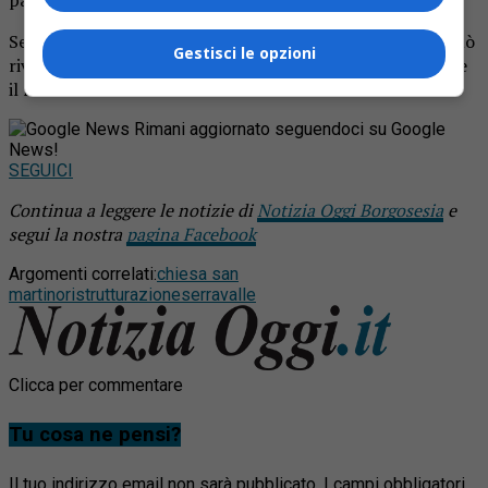
Se qualcuno volesse offrire un’offerta per San Martino può
Gestisci le opzioni
rivolgersi direttamente alla parrocchia oppure contattare
il numero telefonico 0163.450143.
Rimani aggiornato seguendoci su Google
News!
SEGUICI
Continua a leggere le notizie di
Notizia Oggi Borgosesia
e
segui la nostra
pagina Facebook
Argomenti correlati:
chiesa san
martino
ristrutturazione
serravalle
Clicca per commentare
Tu cosa ne pensi?
Il tuo indirizzo email non sarà pubblicato.
I campi obbligatori