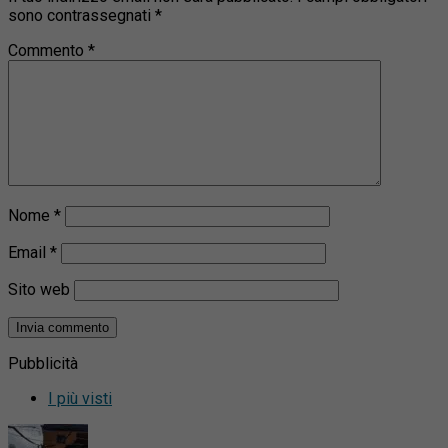
sono contrassegnati
*
Commento
*
Nome
*
Email
*
Sito web
Pubblicità
I più visti