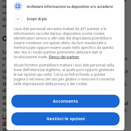
organizzare una raccolta di fotografie scattate durante le
Archiviare informazioni su dispositivo e/o accedervi
varie Mostre del vino – afferma il presidente del sodalizio,
Alberto Bianchi – fino ad arrivare all’ultima dell’anno
Scopri di più
scorso».
I tuoi dati personali verranno trattati da 431 partner e le
informazioni raccolte dal tuo dispositivo (come cookie,
Cercasi fotografie
identificatori univoci e altri dati del dispositivo) potrebbero
essere condivise con questi ultimi, da loro visualizzate e
memorizzate oppure essere usate nello specifico da questo
La raccolta comprenderà foto che spaziano dalle prime
sito. Noi e i nostri partner potremmo utilizzare dati di
localizzazione esatti.
Elenco dei partner
.
edizioni, dove i momenti di festa venivano ritratti in bianco
e nero, fino ai giorni nostri, quando, grazie ai social,
Alcuni fornitori potrebbero trattare i tuoi dati personali sulla
base dell'interesse legittimo, al quale puoi opporti gestendo
un’immagine può arrivare in qualsiasi angolo del mondo. Le
le tue opzioni qui sotto. Cerca un link in fondo a questa
fotografie verranno poi esposte durante la prossima
pagina o nel menu del sito per gestire o revocare il consenso
Mostra del Vino, che sarà la numero 50, e si svolgerà, salvo
nelle impostazioni della privacy e dei cookie.
diversa indicazione, a giugno 2021. «L’idea è nata
guardando al futuro e alla prossima edizione». La Pro loco
Acconsento
sizzanese è memore del successo dell’iniziativa, lanciata dal
Getty museum di Los Angeles, avviata durante il lockdown;
i cittadini sono stati chiamati a riprodurre in foto
Gestisci le opzioni
dipinti famosi
. Il risultato era stato sorprendentemente
artistico.