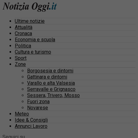
Ultime notizie
Attualità
Cronaca
Economia e scuola
Politica
Cultura e turismo
Sport
Zone
Borgosesia e dintorni
Gattinara e dintorni
Varallo e alta Valsesia
Serravalle e Grignasco
Sessera, Trivero, Mosso
Fuori zona
Novarese
Meteo
Idee & Consigli
Annunci Lavoro
Seguici su