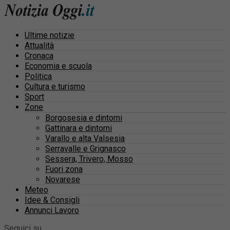
Ultime notizie
Attualità
Cronaca
Economia e scuola
Politica
Cultura e turismo
Sport
Zone
Borgosesia e dintorni
Gattinara e dintorni
Varallo e alta Valsesia
Serravalle e Grignasco
Sessera, Trivero, Mosso
Fuori zona
Novarese
Meteo
Idee & Consigli
Annunci Lavoro
Seguici su