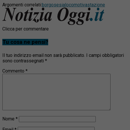
Argomenti correlati:
borgosesia
locomotiva
stazione
Clicca per commentare
Tu cosa ne pensi?
Il tuo indirizzo email non sarà pubblicato.
I campi obbligatori
sono contrassegnati
*
Commento
*
Nome
*
Email
*