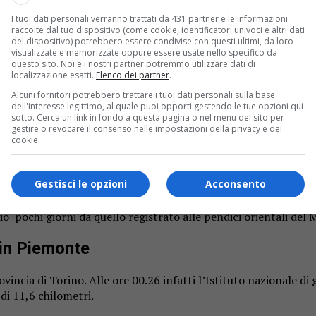
I tuoi dati personali verranno trattati da 431 partner e le informazioni
raccolte dal tuo dispositivo (come cookie, identificatori univoci e altri dati
del dispositivo) potrebbero essere condivise con questi ultimi, da loro
visualizzate e memorizzate oppure essere usate nello specifico da
questo sito. Noi e i nostri partner potremmo utilizzare dati di
localizzazione esatti.
Elenco dei partner
.
Alcuni fornitori potrebbero trattare i tuoi dati personali sulla base
dell'interesse legittimo, al quale puoi opporti gestendo le tue opzioni qui
sotto. Cerca un link in fondo a questa pagina o nel menu del sito per
gestire o revocare il consenso nelle impostazioni della privacy e dei
cookie.
Gestisci le opzioni
Acconsento
io pochi giorni da quello registrato alle pendici orientali del
 in Piemonte
vincia di Torino. Alle ore 00.26 infatti l’Istituto nazionale di 
i 11,6 chilometri.