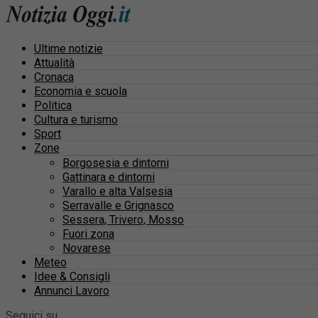
Ultime notizie
Attualità
Cronaca
Economia e scuola
Politica
Cultura e turismo
Sport
Zone
Borgosesia e dintorni
Gattinara e dintorni
Varallo e alta Valsesia
Serravalle e Grignasco
Sessera, Trivero, Mosso
Fuori zona
Novarese
Meteo
Idee & Consigli
Annunci Lavoro
Seguici su