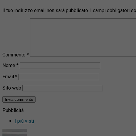
Il tuo indirizzo email non sarà pubblicato.
I campi obbligatori 
Commento
*
Nome
*
Email
*
Sito web
Pubblicità
I più visti