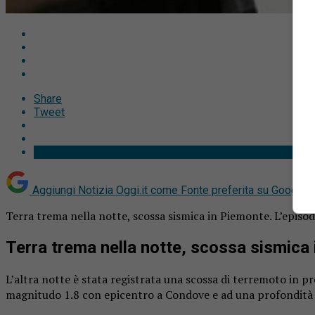
Share
Tweet
Aggiungi Notizia Oggi.it come
Fonte preferita su Google
Terra trema nella notte, scossa sismica in Piemonte. L’episod
Terra trema nella notte, scossa sismica
L’altra notte è stata registrata una scossa di terremoto in pro
magnitudo 1.8 con epicentro a Condove e ad una profondità d