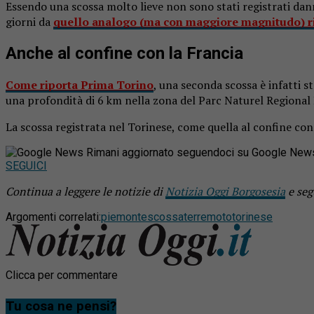
Essendo una scossa molto lieve non sono stati registrati dann
giorni da
quello analogo (ma con maggiore magnitudo) ri
Anche al confine con la Francia
Come riporta Prima Torino
, una seconda scossa è infatti st
una profondità di 6 km nella zona del Parc Naturel Regional
La scossa registrata nel Torinese, come quella al confine co
Rimani aggiornato seguendoci su Google New
SEGUICI
Continua a leggere le notizie di
Notizia Oggi Borgosesia
e seg
Argomenti correlati:
piemonte
scossa
terremoto
torinese
Clicca per commentare
Tu cosa ne pensi?