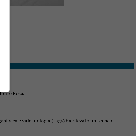
 Monte Rosa.
geofisica e vulcanologia (Ingv) ha rilevato un sisma di