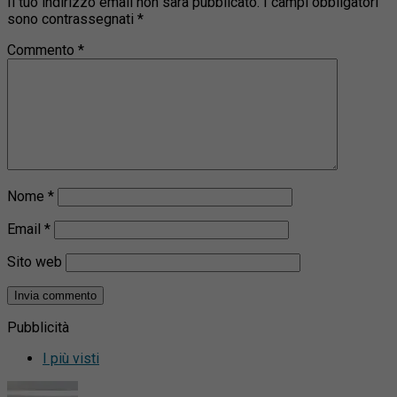
Il tuo indirizzo email non sarà pubblicato.
I campi obbligatori
sono contrassegnati
*
Commento
*
Nome
*
Email
*
Sito web
Pubblicità
I più visti