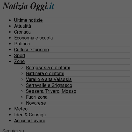
Ultime notizie
Attualità
Cronaca
Economia e scuola
Politica
Cultura e turismo
Sport
Zone
Borgosesia e dintorni
Gattinara e dintorni
Varallo e alta Valsesia
Serravalle e Grignasco
Sessera, Trivero, Mosso
Fuori zona
Novarese
Meteo
Idee & Consigli
Annunci Lavoro
Seguici su