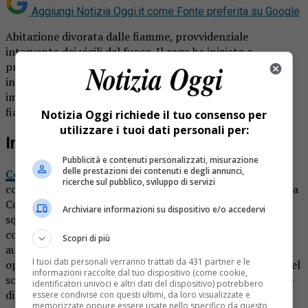
Aggiungi Notizia Oggi.it come
Fonte preferita su Google
Abitazione divorata dalle fiamme, provvidenziale
intervento dei vigili del fuoco. Il rogo ha iniziato a
propagarsi nel tardo pomeriggio di ieri, 25 febbraio 2022,
intorno alle 19.33, sulle alture di Condove. Le
impegnative operazioni di soccorso e spegnimento delle
fiamme sono proseguite nel corso della notte.
Notizia Oggi richiede il tuo consenso per
utilizzare i tuoi dati personali per:
Incendio
Pubblicità e contenuti personalizzati, misurazione
delle prestazioni dei contenuti e degli annunci,
Come riporta Prima Torino
numerose le squadre del
ricerche sul pubblico, sviluppo di servizi
comando di Torino che sono intervenute sulle alture sopra
Condove per l’incendio di un’abitazione. Sul posto le
Archiviare informazioni su dispositivo e/o accedervi
squadre permanenti 91 e 92 Susa, i volontari di Borgone
con autopompa ed autobotte, i volontari di Almese con
Scopri di più
autopompa, i volontari di Bussoleno con autobotte. Le
I tuoi dati personali verranno trattati da 431 partner e le
operazioni sono state coordinate dal ROS (responsabile del
informazioni raccolte dal tuo dispositivo (come cookie,
soccorso). L’incendio ha coinvolto sia il tetto che un piano
identificatori univoci e altri dati del dispositivo) potrebbero
di un’abitazione. L’intervento ha evitato che le fiamme si
essere condivise con questi ultimi, da loro visualizzate e
memorizzate oppure essere usate nello specifico da questo