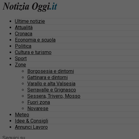
Ultime notizie
Attualità
Cronaca
Economia e scuola
Politica
Cultura e turismo
Sport
Zone
Borgosesia e dintorni
Gattinara e dintorni
Varallo e alta Valsesia
Serravalle e Grignasco
Sessera, Trivero, Mosso
Fuori zona
Novarese
Meteo
Idee & Consigli
Annunci Lavoro
Seguici su