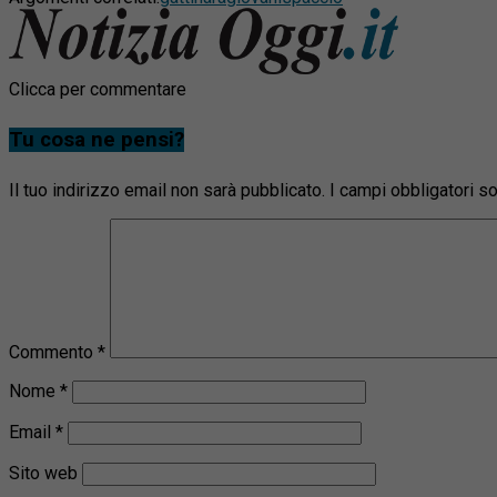
Clicca per commentare
Tu cosa ne pensi?
Il tuo indirizzo email non sarà pubblicato.
I campi obbligatori 
Commento
*
Nome
*
Email
*
Sito web