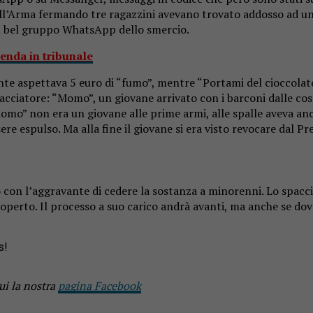
ell’Arma fermando tre ragazzini avevano trovato addosso ad u
 Un bel gruppo WhatsApp dello smercio.
cenda in tribunale
ente aspettava 5 euro di “fumo”, mentre “Portami del cioccolato”
pacciatore: “Momo”, un giovane arrivato con i barconi dalle coste
omo” non era un giovane alle prime armi, alle spalle aveva anche
re espulso. Ma alla fine il giovane si era visto revocare dal Pre
 con l’aggravante di cedere la sostanza a minorenni. Lo spacci
operto. Il processo a suo carico andrà avanti, ma anche se dov
s!
ui la nostra
pagina Facebook