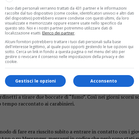
I tuoi dati personali verranno trattati da 431 partner e le informazioni
raccolte dal tuo dispositivo (come cookie, identificatori univoci e altri dati
del dispositivo) potrebbero essere condivise con questi ultimi, da loro
visualizzate e memorizzate oppure essere usate nello specifico da
questo sito. Noi e i nostri partner potremmo utilizzare dati di
localizzazione esatti.
Elenco dei partner
.
Alcuni fornitori potrebbero trattare i tuoi dati personali sulla base
dell'interesse legittimo, al quale puoi opporti gestendo le tue opzioni qui
Gattinara
come richiedente asilo, appena maggiorenne, ed era fi
sotto. Cerca un link in fondo a questa pagina o nel menu del sito per
gestire o revocare il consenso nelle impostazioni della privacy e dei
cookie.
5enni
Gestisci le opzioni
Acconsento
 troppo poco. Molto più facile cedere sostanze stupefacenti a r
ficato dai carabinieri e finito sotto processo (benché oggi irrep
dinetti a tirare due boccate di “fumo”. Così nei giorni scorsi so
 tempo raccontato ai carabinieri.
modo di fare era riuscito subito a entrare in contatto con i g
App o su Messanger, messaggi in codice che però sono stati sub