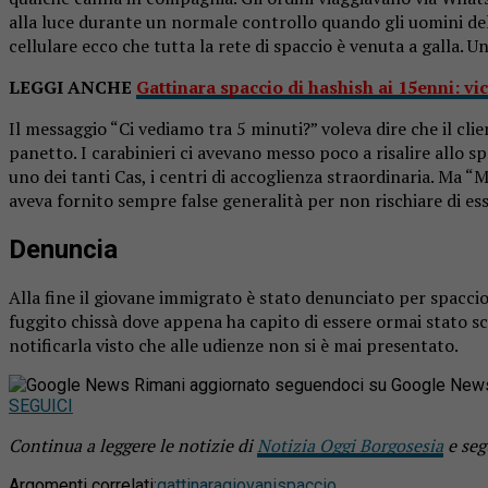
alla luce durante un normale controllo quando gli uomini d
cellulare ecco che tutta la rete di spaccio è venuta a galla.
LEGGI ANCHE
Gattinara spaccio di hashish ai 15enni: vi
Il messaggio “Ci vediamo tra 5 minuti?” voleva dire che il cli
panetto. I carabinieri ci avevano messo poco a risalire allo s
uno dei tanti Cas, i centri di accoglienza straordinaria. Ma “M
aveva fornito sempre false generalità per non rischiare di esse
Denuncia
Alla fine il giovane immigrato è stato denunciato per spaccio
fuggito chissà dove appena ha capito di essere ormai stato sc
notificarla visto che alle udienze non si è mai presentato.
Rimani aggiornato seguendoci su Google New
SEGUICI
Continua a leggere le notizie di
Notizia Oggi Borgosesia
e seg
Argomenti correlati:
gattinara
giovani
spaccio