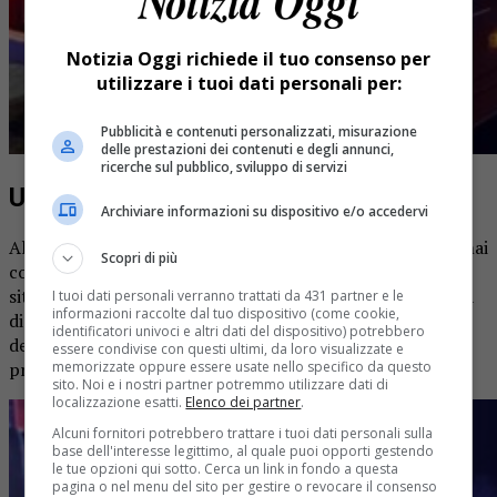
Notizia Oggi richiede il tuo consenso per
utilizzare i tuoi dati personali per:
Pubblicità e contenuti personalizzati, misurazione
delle prestazioni dei contenuti e degli annunci,
ricerche sul pubblico, sviluppo di servizi
Una casa invasa da fumo e fiamme
Archiviare informazioni su dispositivo e/o accedervi
All’arrivo delle squadre dei vigili del fuoco, la casa era ormai
Scopri di più
completamente invasa dal fumo e dalle fiemme. Una
situazione che rendeva complicate le operazioni di ricerca
I tuoi dati personali verranno trattati da 431 partner e le
informazioni raccolte dal tuo dispositivo (come cookie,
di una persona che risultava presente all’interno
identificatori univoci e altri dati del dispositivo) potrebbero
dell’abitazione. La donna in seguito è stata trovata ormai
essere condivise con questi ultimi, da loro visualizzate e
memorizzate oppure essere usate nello specifico da questo
priva di vita, una volta estinte le fiamme.
sito. Noi e i nostri partner potremmo utilizzare dati di
localizzazione esatti.
Elenco dei partner
.
Alcuni fornitori potrebbero trattare i tuoi dati personali sulla
base dell'interesse legittimo, al quale puoi opporti gestendo
le tue opzioni qui sotto. Cerca un link in fondo a questa
pagina o nel menu del sito per gestire o revocare il consenso