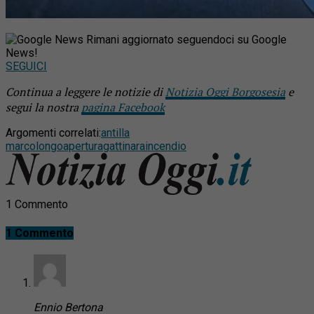
Rimani aggiornato seguendoci su Google
News!
SEGUICI
Continua a leggere le notizie di
Notizia Oggi Borgosesia
e
segui la nostra
pagina Facebook
Argomenti correlati:
antilla
marcolongo
apertura
gattinara
incendio
1 Commento
1 Commento
Ennio Bertona