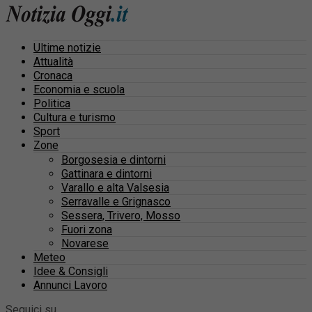
Ultime notizie
Attualità
Cronaca
Economia e scuola
Politica
Cultura e turismo
Sport
Zone
Borgosesia e dintorni
Gattinara e dintorni
Varallo e alta Valsesia
Serravalle e Grignasco
Sessera, Trivero, Mosso
Fuori zona
Novarese
Meteo
Idee & Consigli
Annunci Lavoro
Seguici su