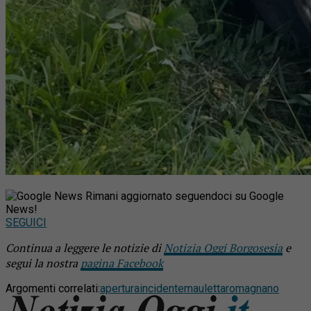
Rimani aggiornato seguendoci su Google
News!
SEGUICI
Continua a leggere le notizie di
Notizia Oggi Borgosesia
e
segui la nostra
pagina Facebook
Argomenti correlati:
apertura
incidente
mauletta
romagnano