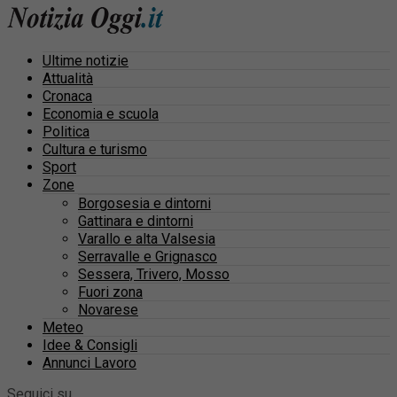
Ultime notizie
Attualità
Cronaca
Economia e scuola
Politica
Cultura e turismo
Sport
Zone
Borgosesia e dintorni
Gattinara e dintorni
Varallo e alta Valsesia
Serravalle e Grignasco
Sessera, Trivero, Mosso
Fuori zona
Novarese
Meteo
Idee & Consigli
Annunci Lavoro
Seguici su