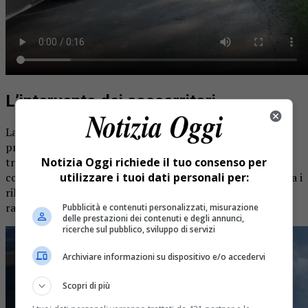
L’intervento dei soccorritori
La donna è stata quindi affidata alle cure del 118 che ha
proceduto a stabilizzare la paziente per poi procedere al
Notizia Oggi richiede il tuo consenso per
trasporto al pronto soccorso di Borgomanero. Le sue
utilizzare i tuoi dati personali per:
condizioni comunque non sono gravi. Per quanto riguarda i
rilievi invece sono stati affidati ai carabinieri della
radiomobile di Arona.
Pubblicità e contenuti personalizzati, misurazione
delle prestazioni dei contenuti e degli annunci,
ricerche sul pubblico, sviluppo di servizi
Archiviare informazioni su dispositivo e/o accedervi
Scopri di più