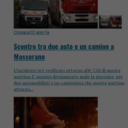
Cronaca
10 anni fa
Scontro tra due auto e un camion a
Masserano
L’incidente si è verificato attorno alle 7.30 di questa
mattina E’ iniziata decisamente male la giornata, per
due automobilisti e un camionista che questa mattina
attorno...