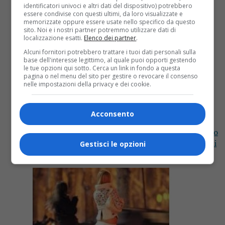
identificatori univoci e altri dati del dispositivo) potrebbero
essere condivise con questi ultimi, da loro visualizzate e
memorizzate oppure essere usate nello specifico da questo
sito. Noi e i nostri partner potremmo utilizzare dati di
localizzazione esatti.
Elenco dei partner
.
Alcuni fornitori potrebbero trattare i tuoi dati personali sulla
base dell'interesse legittimo, al quale puoi opporti gestendo
Cronaca
10 anni fa
le tue opzioni qui sotto. Cerca un link in fondo a questa
pagina o nel menu del sito per gestire o revocare il consenso
nelle impostazioni della privacy e dei cookie.
Si erano ”autoesentati” dal pagare il
ticket sanitario, multati
Acconsento
I redditi erano almeno doppi rispetto al limite fissato
per legge per non pagare le prestazioni La guardia di
Gestisci le opzioni
finanza di Biella ha portato alla luce...