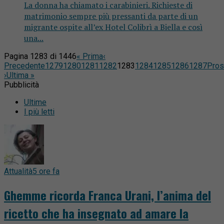
La donna ha chiamato i carabinieri. Richieste di
matrimonio sempre più pressanti da parte di un
migrante ospite all’ex Hotel Colibrì a Biella e così
una...
Pagina 1283 di 1446
« Prima
‹
Precedente
1279
1280
1281
1282
1283
1284
1285
1286
1287
Pros
›
Ultima »
Pubblicità
Ultime
I più letti
Attualità
5 ore fa
Ghemme ricorda Franca Urani, l’anima del
ricetto che ha insegnato ad amare la