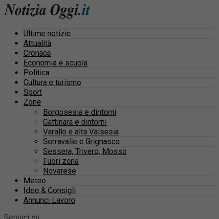
Ultime notizie
Attualità
Cronaca
Economia e scuola
Politica
Cultura e turismo
Sport
Zone
Borgosesia e dintorni
Gattinara e dintorni
Varallo e alta Valsesia
Serravalle e Grignasco
Sessera, Trivero, Mosso
Fuori zona
Novarese
Meteo
Idee & Consigli
Annunci Lavoro
Seguici su