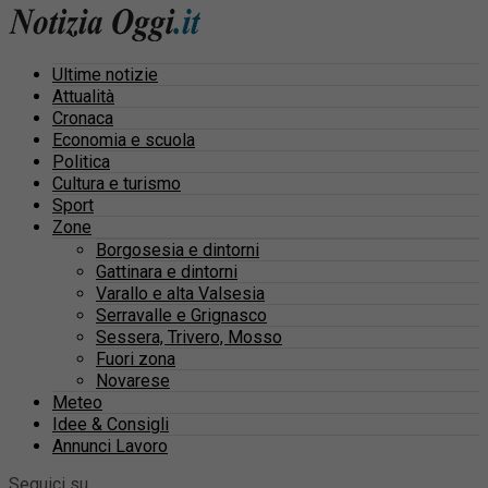
Ultime notizie
Attualità
Cronaca
Economia e scuola
Politica
Cultura e turismo
Sport
Zone
Borgosesia e dintorni
Gattinara e dintorni
Varallo e alta Valsesia
Serravalle e Grignasco
Sessera, Trivero, Mosso
Fuori zona
Novarese
Meteo
Idee & Consigli
Annunci Lavoro
Seguici su