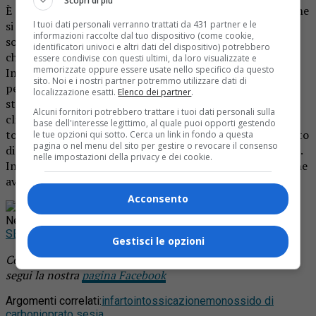
Scopri di più
È scattato subito l’allarme al 118, anche perché sulle prime
I tuoi dati personali verranno trattati da 431 partner e le
si pensava che il problema fosse il cuore. Ma al pronto
informazioni raccolte dal tuo dispositivo (come cookie,
soccorso dell’ospedale di Vercelli è stato invece verificato
identificatori univoci e altri dati del dispositivo) potrebbero
che si tratta di intossicazione da monossido di carbonio.
essere condivise con questi ultimi, da loro visualizzate e
memorizzate oppure essere usate nello specifico da questo
Intossicazione che aveva interessato anche la moglie, che
sito. Noi e i nostri partner potremmo utilizzare dati di
però lamentava solo un forte mal di testa. Entrambi sono
localizzazione esatti.
Elenco dei partner
.
stati sottoposti al trattamento in camera iperbarica nella
Alcuni fornitori potrebbero trattare i tuoi dati personali sulla
clinica “I cedri” a Fara, e successivamente dimessi per
base dell'interesse legittimo, al quale puoi opporti gestendo
tornare all’ospedale. Per l’uomo, in via precauzione, è stato
le tue opzioni qui sotto. Cerca un link in fondo a questa
pagina o nel menu del sito per gestire o revocare il consenso
disposto un secondo trattamento per il giorno successivo.
nelle impostazioni della privacy e dei cookie.
Intanto si è cercata l’origine del monossido di carbonio che
aveva invaso l’abitazione.
Acconsento
Rimani aggiornato seguendoci su Google
News!
SEGUICI
Gestisci le opzioni
Continua a leggere le notizie di
Notizia Oggi Borgosesia
e
segui la nostra
pagina Facebook
Argomenti correlati:
infarto
intossicazione
monossido di
carbonio
prato sesia